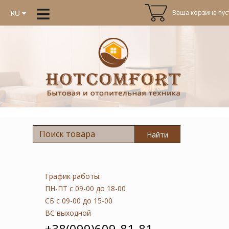
≡
Ваша корзина пуст
RU
Найти
График работы:
ПН-ПТ
с 09-00 до 18-00
СБ
с 09-00 до 15-00
ВС
выходной
+38(099)609-81-81