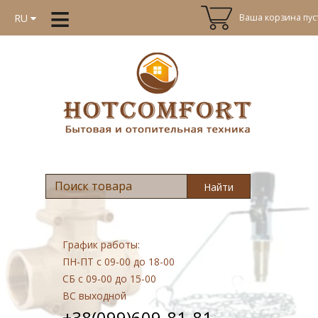
≡
Ваша корзина пуст
RU
Найти
График работы:
ПН-ПТ
с 09-00 до 18-00
СБ
с 09-00 до 15-00
ВС
выходной
+38(099)609-81-81