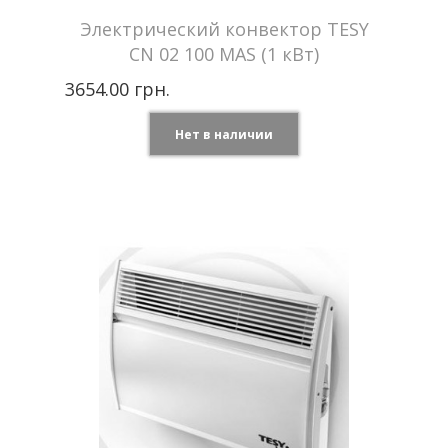
Электрический конвектор TESY
CN 02 100 MAS (1 кВт)
3654.00 грн.
Нет в наличии
Tesy —
Производитель
Болгария
Мощность
1 кВт
Отапливаемая
до 12 м2
площадь
Напряжение сети
220 В
Гарантия
2 года