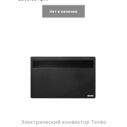
Нет в наличии
Цвет
Графит
Tenko —
Производитель
Украина
Мощность
1.5 кВт
Отапливаемая
до 15 м2
площадь
Напряжение сети
650 В
Гарантия
2 года
Электрический конвектор Tenko