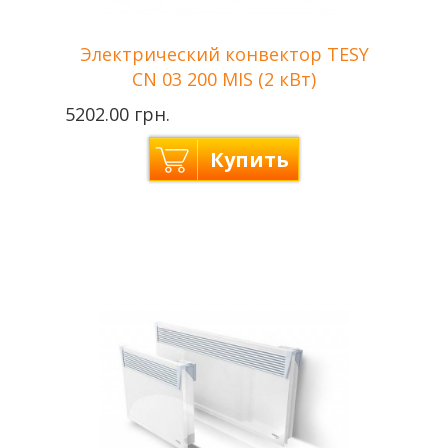
Электрический конвектор TESY
CN 03 200 MIS (2 кВт)
5202.00 грн.
Купить
Tesy —
Производитель
Болгария
Мощность
2 кВт
Отапливаемая
до 24 м2
площадь
Напряжение сети
220 В
Гарантия
2 года