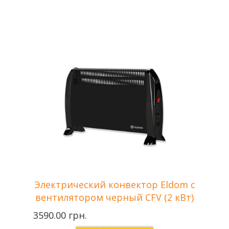
Цвет
Белый
Eldom —
Производитель
Болгария
Мощность
2.0 кВт
Отапливаемая
до 22 м2
площадь
Напряжение сети
220 В
Гарантия
36 месяцев
Электрический конвектор Eldom с
вентилятором черный CFV (2 кВт)
3590.00 грн.