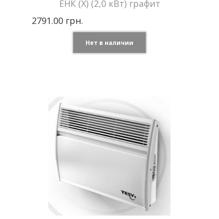
ЕНК (Х) (2,0 кВт) графит
2791.00 грн.
Нет в наличии
Цвет
Графит
Tenko —
Производитель
Украина
Мощность
2,0 кВт
Отапливаемая
до 20 м2
площадь
Напряжение сети
870 В
Гарантия
2 года