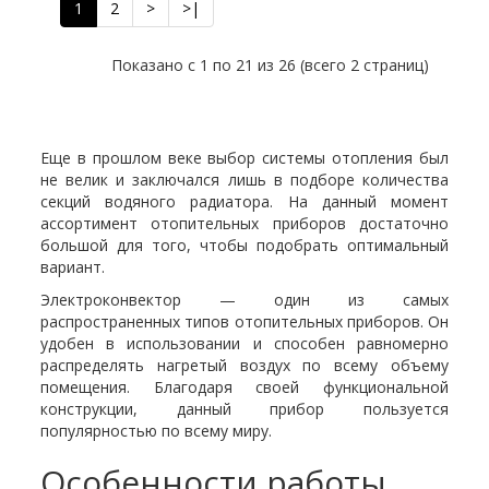
Отапливаемая
1
2
>
>|
до 36 м2
площадь
Напряжение сети
220 В
Показано с 1 по 21 из 26 (всего 2 страниц)
Гарантия
2 года
Еще в прошлом веке выбор системы отопления был
не велик и заключался лишь в подборе количества
секций водяного радиатора. На данный момент
ассортимент отопительных приборов достаточно
большой для того, чтобы подобрать оптимальный
вариант.
Электроконвектор — один из самых
распространенных типов отопительных приборов. Он
удобен в использовании и способен равномерно
распределять нагретый воздух по всему объему
помещения. Благодаря своей функциональной
конструкции, данный прибор пользуется
популярностью по всему миру.
Особенности работы