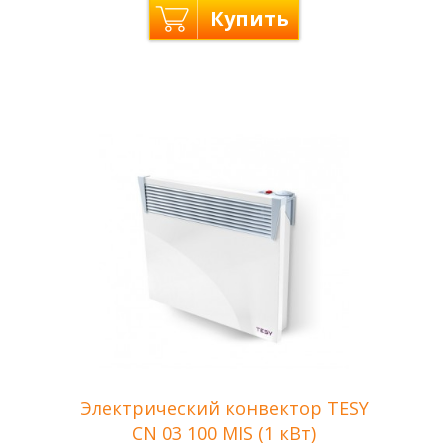
Купить
Цвет
Черний
Eldom —
Производитель
Болгария
Мощность
2.0 кВт
Отапливаемая
до 22 м2
площадь
Напряжение сети
220 В
Гарантия
36 месяцев
Электрический конвектор TESY
CN 03 100 MIS (1 кВт)