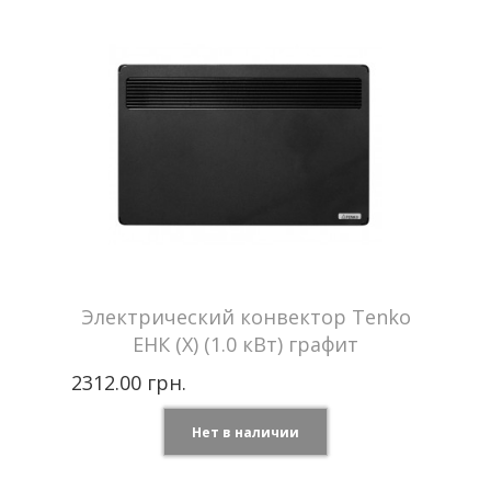
Мощность
2,5 кВт
Отапливаемая
до 30 м2
площадь
Напряжение сети
220 В
Гарантия
2 года
Электрический конвектор Tenko
ЕНК (Х) (1.0 кВт) графит
2312.00 грн.
Нет в наличии