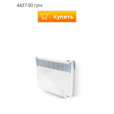
4437.00 грн.
Купить
Tesy —
Производитель
Болгария
Мощность
1 кВт
Отапливаемая
до 12 м2
площадь
Напряжение сети
220 В
Гарантия
2 года