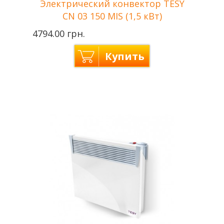
Электрический конвектор TESY
CN 03 150 MIS (1,5 кВт)
4794.00 грн.
Купить
Tesy —
Производитель
Болгария
Мощность
1,5 кВт
Отапливаемая
до 18 м2
площадь
Напряжение сети
220 В
Гарантия
2 года