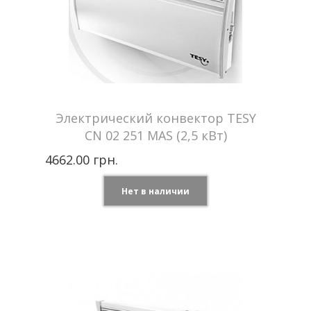
Электрический конвектор TESY
CN 02 251 MAS (2,5 кВт)
4662.00 грн.
Нет в наличии
Tesy —
Производитель
Болгария
Мощность
2,5 кВт
Отапливаемая
до 30 м2
площадь
Напряжение сети
220 В