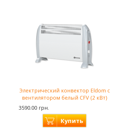
Tenko —
Производитель
Украина
Мощность
1,5 кВт
Отапливаемая
до 15 м2
площадь
Напряжение сети
650 В
Гарантия
2 года
Электрический конвектор Eldom с
вентилятором белый CFV (2 кВт)
3590.00 грн.
Купить