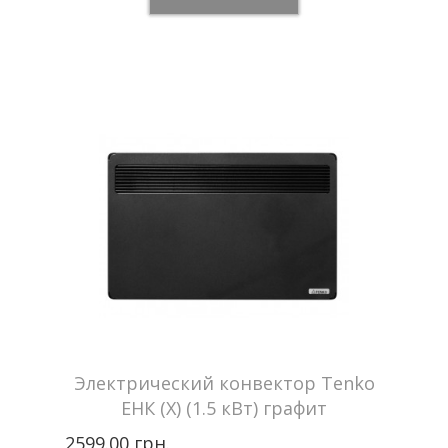
Цвет
Белый
Tenko —
Производитель
Украина
Мощность
2,0 кВт
Отапливаемая
до 20 м2
площадь
Напряжение сети
870 В
Гарантия
2 года
Электрический конвектор Tenko
ЕНК (Х) (1.5 кВт) графит
2599.00 грн.