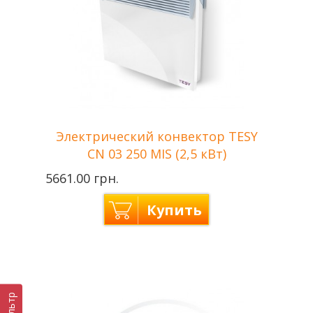
Электрический конвектор TESY
CN 03 250 MIS (2,5 кВт)
5661.00 грн.
Купить
Tesy —
Производитель
Болгария
Мощность
2,5 кВт
Отапливаемая
Фильтр
до 30 м2
площадь