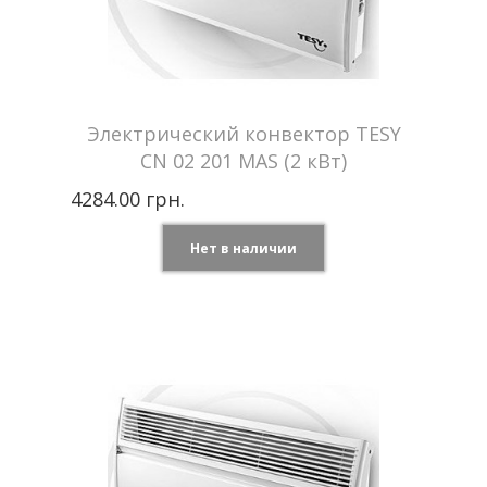
Электрический конвектор TESY
CN 02 201 MAS (2 кВт)
4284.00 грн.
Нет в наличии
Tesy —
Производитель
Болгария
Мощность
2 кВт
Отапливаемая
до 24 м2
площадь
Напряжение сети
220 В
Гарантия
2 года