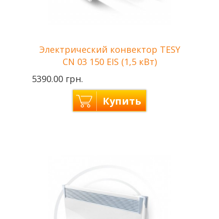
Электрический конвектор TESY
CN 03 150 EIS (1,5 кВт)
5390.00 грн.
Купить
Tesy —
Производитель
Болгария
Мощность
1,5 кВт
Отапливаемая
до 18 м2
площадь
Напряжение сети
220 В
Гарантия
2 года