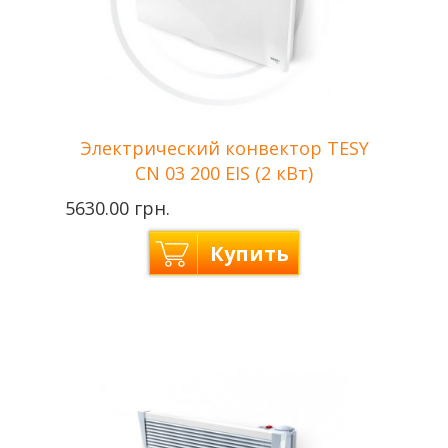
Электрический конвектор TESY
CN 03 200 EIS (2 кВт)
5630.00 грн.
Купить
Tesy —
Производитель
Болгария
Мощность
2 кВт
Отапливаемая
до 24 м2
площадь
Напряжение сети
220 В
Гарантия
2 года