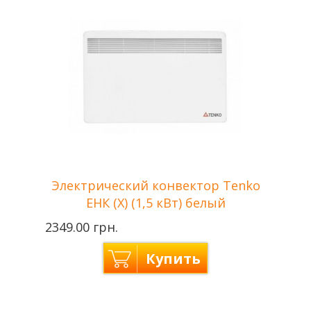
Мощность
1,0 кВт
Отапливаемая
до 10 м2
площадь
Напряжение сети
440 В
Гарантия
2 года
Электрический конвектор Tenko
ЕНК (Х) (1,5 кВт) белый
2349.00 грн.
Купить
Цвет
Белый