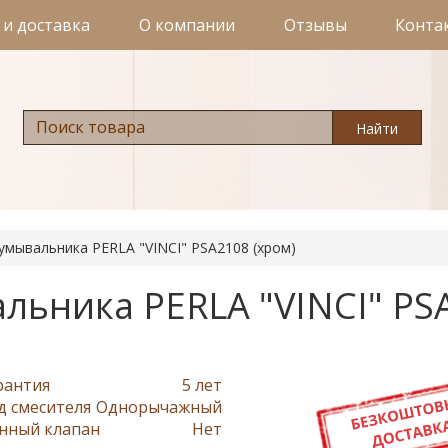
 и доставка
О компании
Отзывы
Конта
Найти
умывальника PERLA "VINCI" PSA2108 (хром)
льника PERLA "VINCI" PS
рантия
5 лет
д смесителя
Однорычажный
нный клапан
Нет