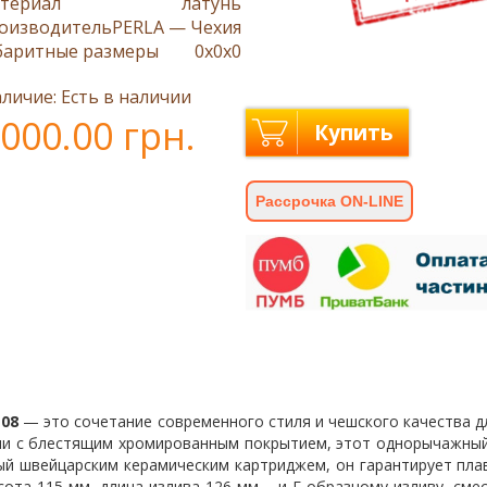
териал
латунь
оизводитель
PERLA — Чехия
баритные размеры
0x0x0
личие: Есть в наличии
000.00 грн.
Купить
Рассрочка ON-LINE
108
— это сочетание современного стиля и чешского качества д
уни с блестящим хромированным покрытием, этот однорычажны
ый швейцарским керамическим картриджем, он гарантирует пла
та 115 мм, длина излива 126 мм – и Г-образному изливу, сме