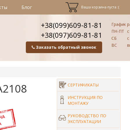
кты
Блог
Ваша корзина пуста :(
+38(099)609-81-81
График р
ПН-ПТ
с 
+38(097)609-81-81
СБ
с 
ВС
в
Заказать обратный звонок
A2108
СЕРТИФИКАТЫ
ИНСТРУКЦИЯ ПО
МОНТАЖУ
РУКОВОДСТВО ПО
ЭКСПЛУАТАЦИИ