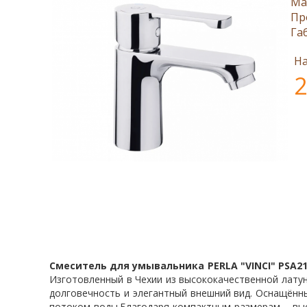
Ма
Пр
Га
На
2
Смеситель для умывальника PERLA
"VINCI" PSA2
Изготовленный в Чехии из высококачественной лат
долговечность и элегантный внешний вид. Оснащённ
потоком воды.Благодаря компактным размерам – высо