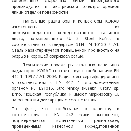
современных сварочных линий швейцарского
производства и австрийской электрофорезной
линии отделки поверхности.
Панельные радиаторы и конвекторы KORAD
изготовлены из
низкоуглеродистого холоднокатаного стального
листа, произведенного U. S. Steel Košice в
соответствии со стандартом STN EN 10130 + A1.
Сталь характеризуется повышенной прочностью на
разрыв и хорошей свариваемостью.
Технические параметры стальных панельных
радиаторов KORAD соответствуют требованиям EN
442-1: 1997 / A1: 2004. Радиаторы сертифицированы
в соответствии с EN 442: 1 уполномоченным
органом № ES1015, Strojírenský zkušební ústav, sp.
Brno, Чешская Республика, и имеют маркировку CE
на основании Декларации о соответствии.
Тот факт, что требования к качеству в
соответствии с EN 442 были выполнены,
подтверждается испытаниями радиаторов,
проведенными известной аккредитованной