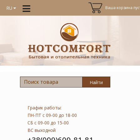
≡
Ваша корзина пуст
RU
Найти
График работы:
ПН-ПТ
с 09-00 до 18-00
СБ
с 09-00 до 15-00
ВС
выходной
+38(099)609-81-81