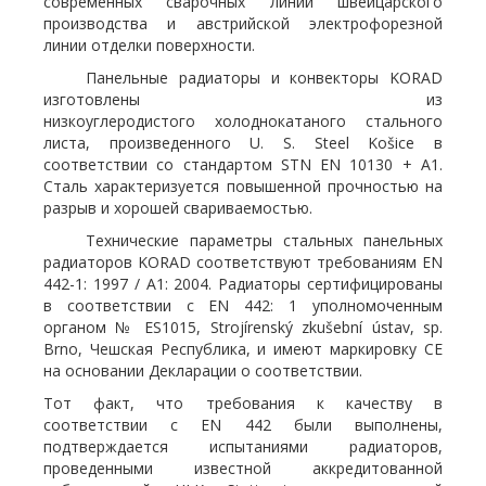
современных сварочных линий швейцарского
производства и австрийской электрофорезной
линии отделки поверхности.
Панельные радиаторы и конвекторы KORAD
изготовлены из
низкоуглеродистого холоднокатаного стального
листа, произведенного U. S. Steel Košice в
соответствии со стандартом STN EN 10130 + A1.
Сталь характеризуется повышенной прочностью на
разрыв и хорошей свариваемостью.
Технические параметры стальных панельных
радиаторов KORAD соответствуют требованиям EN
442-1: 1997 / A1: 2004. Радиаторы сертифицированы
в соответствии с EN 442: 1 уполномоченным
органом № ES1015, Strojírenský zkušební ústav, sp.
Brno, Чешская Республика, и имеют маркировку CE
на основании Декларации о соответствии.
Тот факт, что требования к качеству в
соответствии с EN 442 были выполнены,
подтверждается испытаниями радиаторов,
проведенными известной аккредитованной