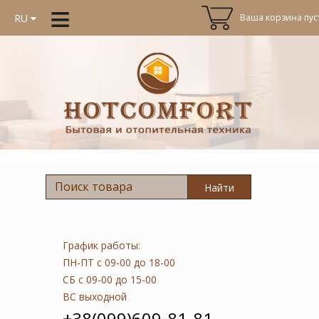
≡
Ваша корзина пуст
RU
Найти
График работы:
ПН-ПТ
с 09-00 до 18-00
СБ
с 09-00 до 15-00
ВС
выходной
+38(099)609-81-81