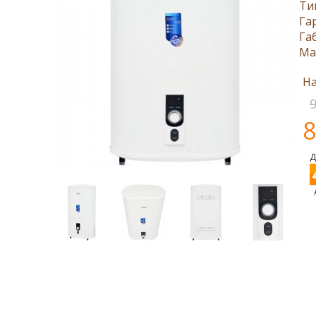
Ти
Га
Га
Ма
На
9
8
Д