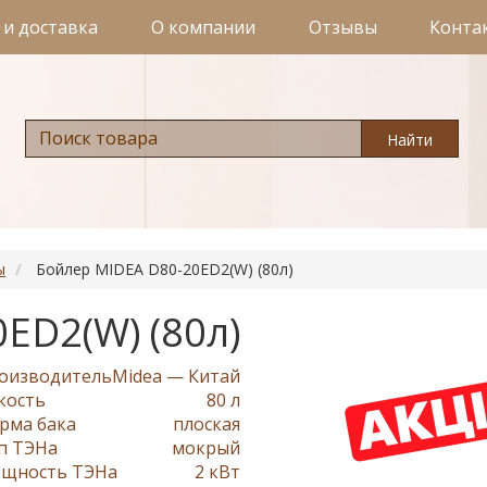
 и доставка
О компании
Отзывы
Конта
Найти
ы
Бойлер MIDEA D80-20ED2(W) (80л)
ED2(W) (80л)
оизводитель
Midea — Китай
кость
80 л
рма бака
плоская
п ТЭНа
мокрый
щность ТЭНа
2 кВт