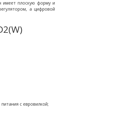
н имеет плоскую форму и
регулятором, а цифровой
D2(W)
 питания с евровилкой;