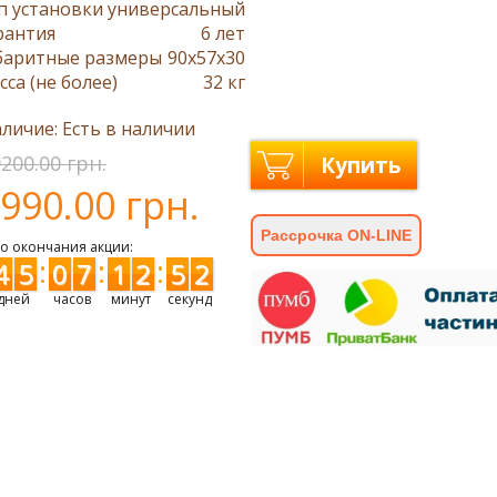
п установки
универсальный
рантия
6 лет
баритные размеры
90x57x30
сса (не более)
32 кг
личие: Есть в наличии
200.00 грн.
Купить
990.00 грн.
Рассрочка ON-LINE
о окончания акции:
:
:
:
4
5
0
7
1
2
5
1
2
дней
часов
минут
секунд