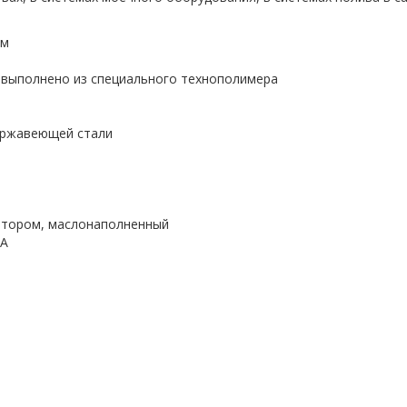
ем
выполнено из специального технополимера
ержавеющей стали
тором, маслонаполненный
MA