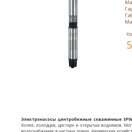
Ма
Га
Га
Ма
На
5
Электронасосы центробежные скважинные SP
более, колодцев, цистерн и открытых водоемов. Мо
водоснабжения: в частных домах, фермерских хозяйств