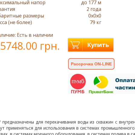
ксимальный напор
до 177 м
рантия
2 года
баритные размеры
0x0x0
сса (не более)
79 кг
личие: Есть в наличии
5748.00 грн.
Купить
Рассрочка ON-LINE
W
предназначены для перекачивания воды из скважин с внутре
гут применяться для использования в системах промышленного
ах, в системах моечного оборудования, в системах полива в са