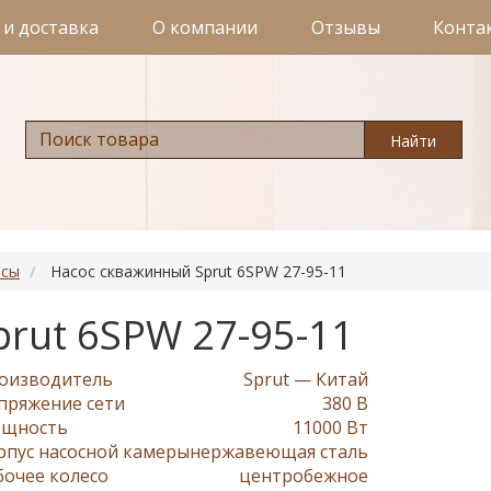
 и доставка
О компании
Отзывы
Конта
Найти
осы
Насос скважинный Sprut 6SPW 27-95-11
rut 6SPW 27-95-11
оизводитель
Sprut — Китай
пряжение сети
380 В
щность
11000 Вт
рпус насосной камеры
нержавеющая сталь
бочее колесо
центробежное