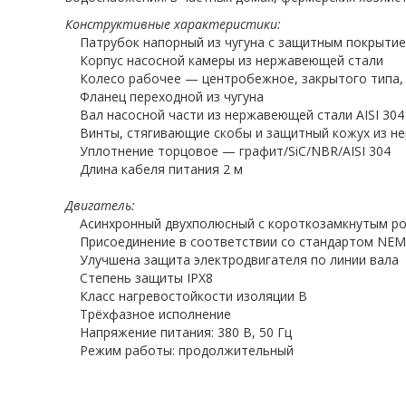
Конструктивные характеристики:
Патрубок напорный из чугуна с защитным покрыти
Корпус насосной камеры из нержавеющей стали
Колесо рабочее — центробежное, закрытого типа, 
Фланец переходной из чугуна
Вал насосной части из нержавеющей стали AISI 304
Винты, стягивающие скобы и защитный кожух из н
Уплотнение торцовое — графит/SiC/NBR/AISI 304
Длина кабеля питания 2 м
Двигатель:
Асинхронный двухполюсный с короткозамкнутым ро
Присоединение в соответствии со стандартом NE
Улучшена защита электродвигателя по линии вала
Степень защиты IPХ8
Класс нагревостойкости изоляции В
Трёхфазное исполнение
Напряжение питания: 380 В, 50 Гц
Режим работы: продолжительный