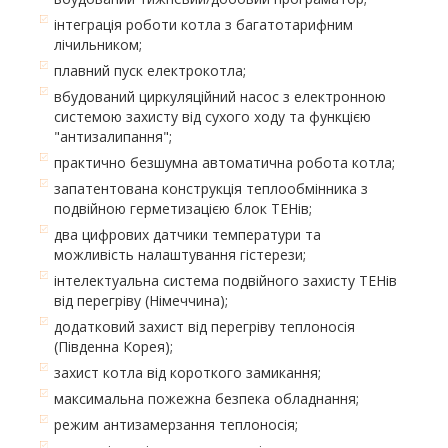
інтеграція роботи котла з багатотарифним
лічильником;
плавний пуск електрокотла;
вбудований циркуляційний насос з електронною
системою захисту від сухого ходу та функцією
"антизалипання";
практично безшумна автоматична робота котла;
запатентована конструкція теплообмінника з
подвійною герметизацією блок ТЕНів;
два цифрових датчики температури та
можливість налаштування гістерези;
інтелектуальна система подвійного захисту ТЕНів
від перегріву (Німеччина);
додатковий захист від перегріву теплоносія
(Південна Корея);
захист котла від короткого замикання;
максимальна пожежна безпека обладнання;
режим антизамерзання теплоносія;