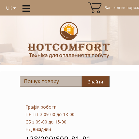
≡
Ваш кошик порожн
UK
Знайти
Графік роботи:
ПН-ПТ
з 09-00 до 18-00
СБ
з 09-00 до 15-00
НД
вихідний
+38(099)609-81-81