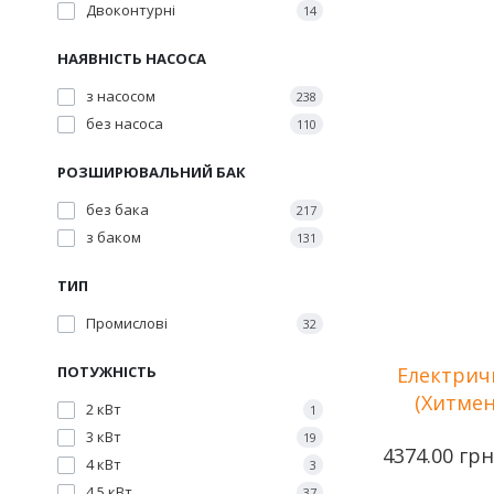
Двоконтурні
14
НАЯВНІСТЬ НАСОСА
Виробник
з насосом
238
без насоса
Потужність
110
Количество с
нагрева
РОЗШИРЮВАЛЬНИЙ БАК
Напряжение 
без бака
217
Площа опале
Гарантія
з баком
131
ТИП
Промислові
32
ПОТУЖНІСТЬ
Електрич
(Хитмен
2 кВт
1
3 кВт
19
4374.00 грн
4 кВт
3
4.5 кВт
37