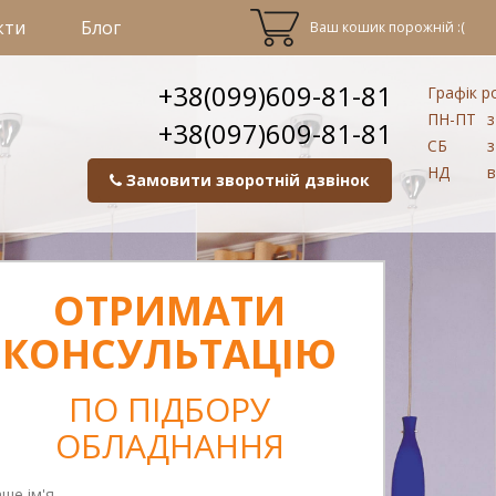
кти
Блог
Ваш кошик порожній :(
+38(099)609-81-81
Графік р
ПН-ПТ
з
+38(097)609-81-81
СБ
з
НД
в
Замовити зворотній дзвінок
ОТРИМАТИ
КОНСУЛЬТАЦІЮ
ПО ПІДБОРУ
ОБЛАДНАННЯ
ше ім'я