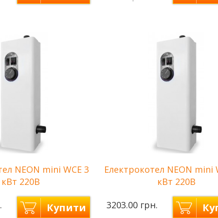
3 кВт
Потужність
4,5 кВт
тупеней
2
Количество ступеней
2
(1,5кВт+1,5кВт)
нагрева
(2,25кВт
сети
220 В
Напряжение сети
220 В
ння
до 30 м2
Площа опалення
до 45 м2
тел NEON mini WCE 3
Електрокотел NEON mini 
кВт 220В
кВт 220В
.
3203.00 грн.
Купити
Ку