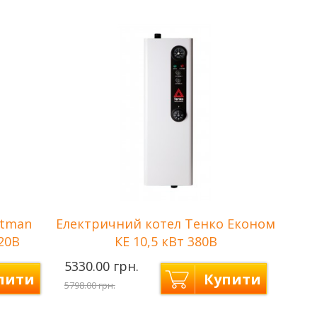
Потужність
7,5 кВт
Количество
3
т+2,5кВт)
ступеней нагрева
(2,5кВт+2,5кВт+2,5кВт)
Напряжение сети
380 В
Площа опалення
до 75 м2
atman
Електричний котел Тенко Економ
220В
КЕ 10,5 кВт 380В
5330.00 грн.
пити
Купити
5798.00 грн.