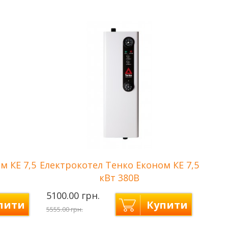
Потужність
6 кВт
Количество ступеней
3
Вт+2кВт)
нагрева
(2кВт+2кВт+2кВт)
В
Напряжение сети
380 В
Площа опалення
до 60 м2
м КЕ 7,5
Електрокотел Тенко Економ КЕ 7,5
кВт 380В
5100.00 грн.
пити
Купити
5555.00 грн.