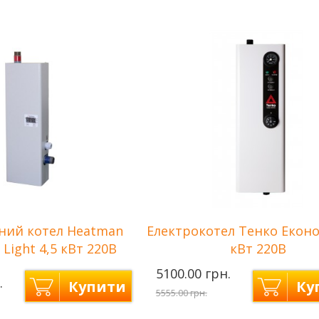
4,5 кВт
Потужність
6 кВт
3
Количество ступеней
3
рева
(1,5кВт+1,5кВт+1,5кВт)
нагрева
(2кВт+2к
сети
380 В
Напряжение сети
220/380 
ння
до 45 м2
Площа опалення
до 60 м2
ний котел Heatman
Електрокотел Тенко Еконо
 Light 4,5 кВт 220В
кВт 220В
5100.00 грн.
.
Купити
Ку
5555.00 грн.