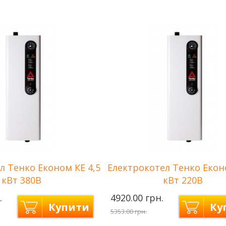
3 кВт
Потужність
3,0 кВт
тупеней нагрева
1
Количество ступеней
3
сети
220 В
нагрева
(1кВт+1к
ння
до 30 м2
Напряжение сети
220 В
Площа опалення
до 30 м2
л Тенко Економ КЕ 4,5
Електрокотел Тенко Екон
кВт 380В
кВт 220В
.
4920.00 грн.
Купити
Ку
5353.00 грн.