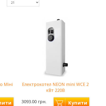
о Міні
Електрокотел NEON mini WCE 2
кВт 220В
3093.00 грн.
пити
Купити