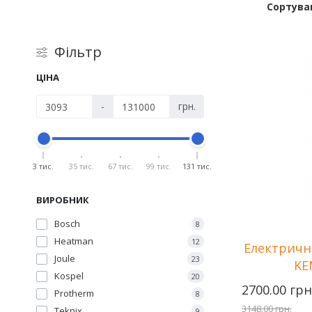
Сортува
Фільтр
ЦІНА
-
грн.
3 тис.
35 тис.
67 тис.
99 тис.
131 тис.
ВИРОБНИК
Bosch
8
Heatman
12
Електричн
Joule
23
KE
Kospel
20
2700.00 грн
Protherm
8
3148.00 грн.
Teknix
9