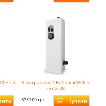
Neon —
Виробник
Україна
+2,25кВт)
Потужність
2 кВт
Количество ступеней
2
нагрева
Напряжение сети
220 В
Площа опалення
до 20 м2
Гарантія
2 роки
WCE 4,5
Електрокотел NEON mini WCE 6
кВт 220В
3257.00 грн.
пити
Купити