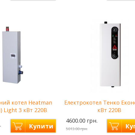
Neon —
Neo
Виробник
Україна
Укра
3 кВт
Потужність
4,5 к
тупеней
Количество ступеней
2
2
нагрева
сети
220 В
Напряжение сети
220 
ння
до 30 м2
Площа опалення
до 4
2 роки
Гарантія
2 ро
ний котел Heatman
Електрокотел Тенко Екон
) Light 3 кВт 220В
кВт 220В
4600.00 грн.
.
Купити
Ку
5013.00 грн.