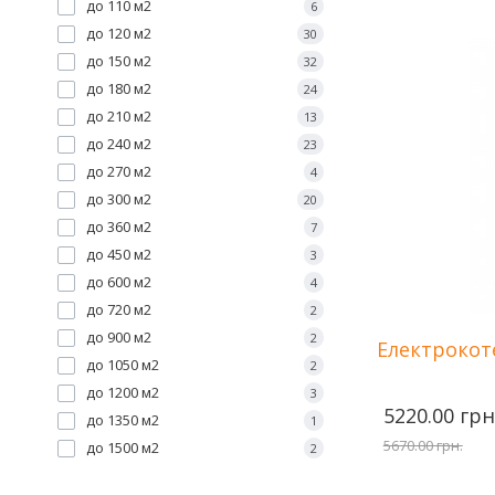
до 110 м2
6
до 120 м2
30
Потужність
до 150 м2
32
Количество с
до 180 м2
24
нагрева
до 210 м2
13
Напряжение 
Площа опале
до 240 м2
23
до 270 м2
4
до 300 м2
20
до 360 м2
7
до 450 м2
3
до 600 м2
4
до 720 м2
2
до 900 м2
2
Електрокот
до 1050 м2
2
до 1200 м2
3
5220.00 грн
до 1350 м2
1
5670.00 грн.
до 1500 м2
2