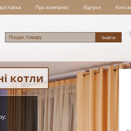
 доставка
Про компанію
Відгуки
Конта
Знайти
ні котли
ру;
Ва