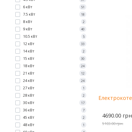
6 кВт
51
7.5 кВт
18
Потужність
8 кВт
2
Количество с
9 кВт
40
Напряжение 
10.5 кВт
Площа опале
5
12 кВт
33
14 кВт
2
15 кВт
30
18 кВт
24
21 кВт
12
24 кВт
24
27 кВт
1
28 кВт
2
Електрокоте
30 кВт
17
36 кВт
7
4690.00 грн
45 кВт
2
5103.00 грн.
48 кВт
1