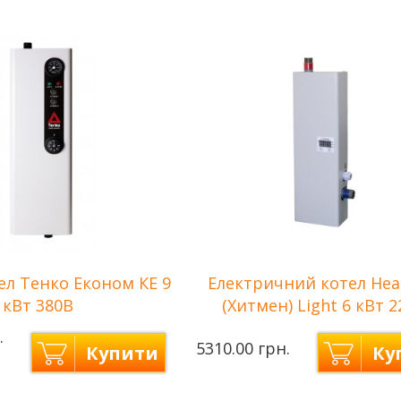
4,5 кВт
Потужність
7,5 кВт
тупеней
2
Количество
3
(3кВт+1,5кВт)
ступеней нагрева
(2,5кВт+2,5кВ
сети
220 В
Напряжение сети
220/380 В
ння
до 45 м2
Площа опалення
до 75 м2
ел Тенко Економ КЕ 9
Електричний котел He
кВт 380В
(Хитмен) Light 6 кВт 
.
5310.00 грн.
Купити
Ку