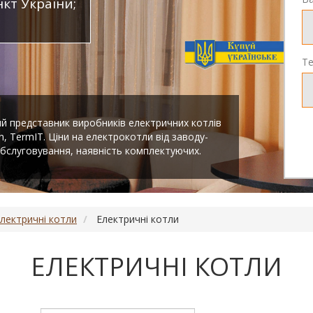
кт України;
Т
й представник виробників електричних котлів
n, TermIT. Ціни на електрокотли від заводу-
 обслуговування, наявність комплектуючих.
лектричні котли
Електричні котли
ЕЛЕКТРИЧНІ КОТЛИ