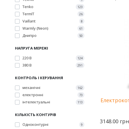
Tenko
123
TermIT
26
Vaillant
8
Потужність
Warmly (Neon)
61
Количество с
нагрева
Днипро
50
Напряжение 
Площа опале
НАПРУГА МЕРЕЖІ
220 В
124
380 В
291
КОНТРОЛЬ І КЕРУВАННЯ
механічні
162
електронні
73
Електроко
інтелектуальні
113
КІЛЬКІСТЬ КОНТУРІВ
3148.00 грн
Одноконтурні
9