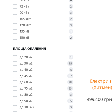
60 кВт
4
72 кВт
2
90 кВт
3
Потужність
105 кВт
Количество
2
ступеней наг
120 кВт
3
Напряжение 
135 кВт
1
Площа опале
150 кВт
2
ПЛОЩА ОПАЛЕННЯ
до 20 м2
1
до 30 м2
15
до 40 м2
5
до 45 м2
37
Електрич
до 60 м2
48
(Хитмен)
до 75 м2
23
до 80 м2
3
4992.00 грн
до 90 м2
35
до 105 м2
5