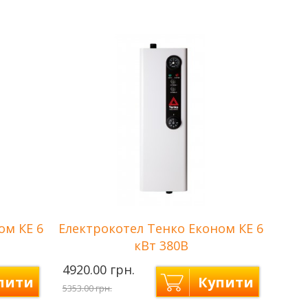
Потужність
4,5 кВт
Количество
3
Вт+1кВт)
ступеней нагрева
(1,5кВт+1,5кВт+1,5кВт)
Напряжение сети
220/380 В
Площа опалення
до 45 м2
ом КЕ 6
Електрокотел Тенко Економ КЕ 6
кВт 380В
4920.00 грн.
пити
Купити
5353.00 грн.