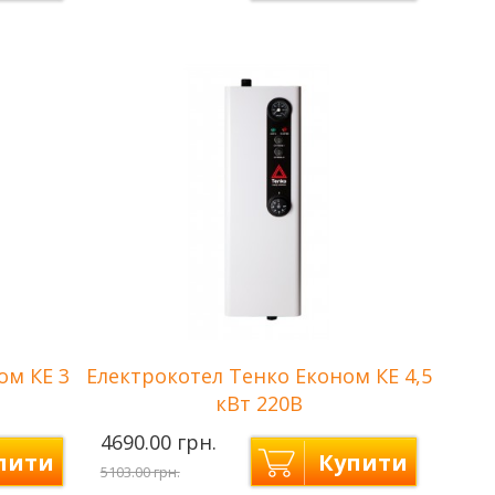
n —
Neon —
Виробник
їна
Україна
Вт
Потужність
6 кВт
Количество ступеней
2
нагрева
В
Напряжение сети
220 В
5 м2
Площа опалення
до 60 м2
ки
Гарантія
2 роки
ом КЕ 3
Електрокотел Тенко Економ КЕ 4,5
кВт 220В
4690.00 грн.
пити
Купити
5103.00 грн.