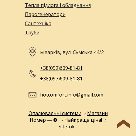
Тепла підлога і обладнання
Парогенератори
Сантехніка
Труби
м.Харків, вул. Сумська 44/2
+38(099)609-81-81
+38(097)609-81-81
hotcomfort.info@gmail.com
Опалювальні системи
›
Магазин
Номер — ❶
›
Найкраща ціна!
›
Site-ok