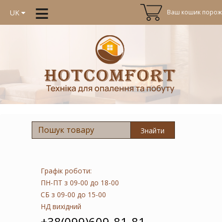
≡
Ваш кошик порожн
UK
Знайти
Графік роботи:
ПН-ПТ
з 09-00 до 18-00
СБ
з 09-00 до 15-00
НД
вихідний
+38(099)609-81-81