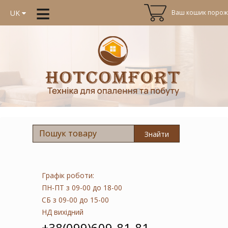
≡
Ваш кошик порожн
UK
Знайти
Графік роботи:
ПН-ПТ
з 09-00 до 18-00
СБ
з 09-00 до 15-00
НД
вихідний
+38(099)609-81-81