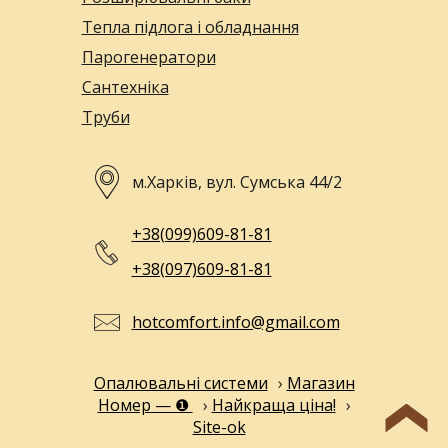
Тепла підлога і обладнання
Парогенератори
Сантехніка
Труби
м.Харків, вул. Сумська 44/2
+38(099)609-81-81
+38(097)609-81-81
hotcomfort.info@gmail.com
Опалювальні системи
›
Магазин
Номер — ❶
›
Найкраща ціна!
›
Site-ok