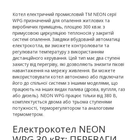
Котел електричний промисловий ТМ NEON серії
WPG призначений для опалення житлових та
виробничих приміщень, площею 300 кв.м. з
примусовою циркуляцією теплоносія у закритій
системі опалення. Завдяки вбудованій автоматиці
електрокотла, ви зможете контролювати та
регулювати температуру з використанням
дистанційного керування. Цей тип має два ступені
захисту від перегріву, які дозволяють знизити пікові
навантаження на мережу живлення. Ви можете
використовувати котел автономно або підключати
його до спільної системи з іншими моделями, що
працюють на інших видах палива (дрова, вугілля, газ
або дизель). NEON WPG працює тільки від 380 В,
комплектується двома або трьома ступенями
потужності, терморегулятором та аналоговим
термометром.
Електрокотел NEON
WPG 30 кВт: ПЕРЕВАГИ