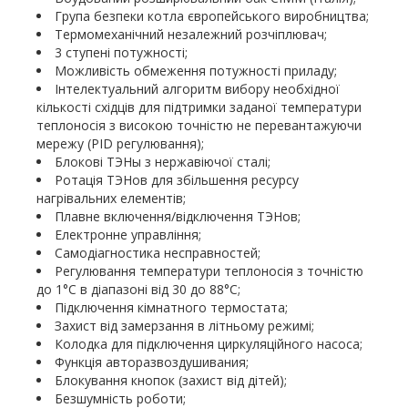
Група безпеки котла європейського виробництва;
Термомеханічний незалежний розчіплювач;
3 ступені потужності;
Можливість обмеження потужності приладу;
Інтелектуальний алгоритм вибору необхідної
кількості східців для підтримки заданої температури
теплоносія з високою точністю не перевантажуючи
мережу (PID регулювання);
Блокові ТЭНы з нержавіючої сталі;
Ротація ТЭНов для збільшення ресурсу
нагрівальних елементів;
Плавне включення/відключення ТЭНов;
Електронне управління;
Самодіагностика несправностей;
Регулювання температури теплоносія з точністю
до 1°C в діапазоні від 30 до 88°C;
Підключення кімнатного термостата;
Захист від замерзання в літньому режимі;
Колодка для підключення циркуляційного насоса;
Функція авторазвоздушивания;
Блокування кнопок (захист від дітей);
Безшумність роботи;