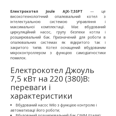
Електрокотел Joule
AJX-7,5SPT
—
це
високотехнологічний опалювальний котел з
інтелектуальною системою управління і
максимальної комплектації. Має вбудований
циркуляційний насос, групу безпеки котла і
розширювальний бак. Призначений для роботи в
опалювальних системах як відкритого так і
закритого типів. Котел оснащений вбудованим
мікроконтроллером з функцією самодіагностики
помилок.
Електрокотел Джоуль
7,5 кВт на 220 (380)В:
переваги і
характеристики
Вбудований насос Wilo з функцією контролю і
автоматизації його роботи;
Вбудований розширювальний бак CIMM (Італія);