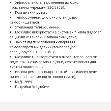
Універсальність підключення до одно- і
трифазним мережам (220/380В);
Компактний розмір;
Теплообмінник циклонного типу, що
самоочищається;
Утеплений теплообмінник;
Можливо використати в системах "Тепла підлога"
за умови установки клапана змішувача;
Захист від перегрівання
-
аварійний
самовозвратный датчик (температура
спрацьовування
-
90±3°С);
Можливість використати в якості теплоносія як
воду, так і незамерзаючі рідини, сертифіковані для
систем опалювання;
Висока ремонтопридатність (блок силових реле
винесений окремо від основної плати);
ККД
-
99%
Патрубки 3/4 дюйми.