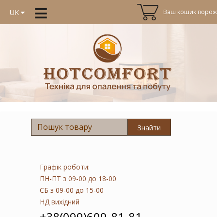
≡
Ваш кошик порожн
UK
Знайти
Графік роботи:
ПН-ПТ
з 09-00 до 18-00
СБ
з 09-00 до 15-00
НД
вихідний
+38(099)609-81-81