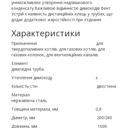
унеможливлює утворення надлишкового
конденсату.Важливою відмінністю димоходів Вент
Устрій є наявність дистанційних кілець у трубах, що
додає додаткової жаростійкості при з'єднанні.
Характеристики
Призначення для
твердопаливних котлів, для газових котлів, для
газових колонок, для вентиляційних каналів.
Елемент
димохідна труба
Утеплення димоходу є
Кількість стін двостінна
Матеріал
нержавіюча сталь
Товщина матеріала, мм 0,8
Діаметр, мм 200/260
Довжина, мм 1000