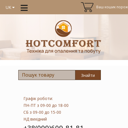
≡
Ваш кошик порожн
UK
Знайти
Графік роботи:
ПН-ПТ
з 09-00 до 18-00
СБ
з 09-00 до 15-00
НД
вихідний
+38(099)609-81-81