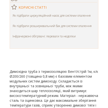
КОРИСНІ СТАТТІ
Як підібрати циркуляційний насос для системи опалення
Як підібрати розширювальний бак для системи опалення
Інфрачервоні обігрівачі: переваги та недоліки
Димохідна труба з термоізоляцією ВентУстрій 1м, к/к
Ø200/260 (товщина 0,8 мм) є базовим елементом
модульних систем димоходу. Складається із
внутрішньої та зовнішньої труби, між якими
знаходиться шар теплоізоляції, який витримує
високотемпературний режим. Матеріал - нержавіюча
сталь та оцинковка. Це дає максимальне зберігання
температури газів, сприяє утворенню димової тяги і