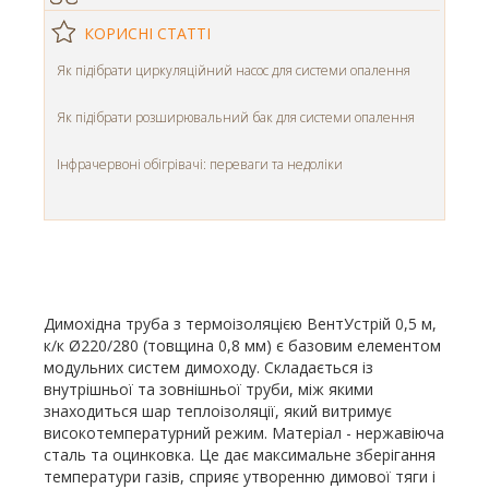
КОРИСНІ СТАТТІ
Як підібрати циркуляційний насос для системи опалення
Як підібрати розширювальний бак для системи опалення
Інфрачервоні обігрівачі: переваги та недоліки
Димохідна труба з термоізоляцією ВентУстрій 0,5 м,
к/к Ø220/280 (товщина 0,8 мм) є базовим елементом
модульних систем димоходу. Складається із
внутрішньої та зовнішньої труби, між якими
знаходиться шар теплоізоляції, який витримує
високотемпературний режим. Матеріал - нержавіюча
сталь та оцинковка. Це дає максимальне зберігання
температури газів, сприяє утворенню димової тяги і