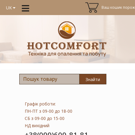
≡
Ваш кошик порожн
UK
Знайти
Графік роботи:
ПН-ПТ
з 09-00 до 18-00
СБ
з 09-00 до 15-00
НД
вихідний
+38(099)609-81-81