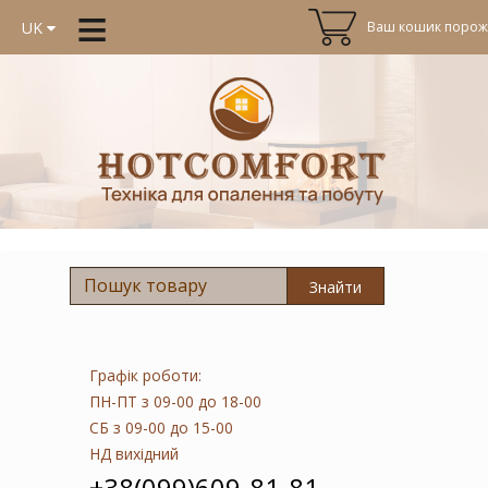
≡
Ваш кошик порожн
UK
Знайти
Графік роботи:
ПН-ПТ
з 09-00 до 18-00
СБ
з 09-00 до 15-00
НД
вихідний
+38(099)609-81-81