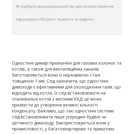
Як підібрати розширювальний бак для системи опалення
Інфрачервоні обігрівачі: переваги та недоліки
Одностінні димарі призначені для газових колонок та
котлів, а також для вентиляційних каналів.
Виготовляються вони із нержавіючої сталі
товщиною 1 мм. Слід зазначити, що одностінні
димоходи є ефективними для охолодження газів, що
відходять від котла. Їх слід встановлювати на
опалювальні котли з високим ККД: це може
призвести до утворення великої кількості
конденсату. Важливо, що такі одностінні системи
слід встановлювати лише усередині будівлі чи
цегляного димоходу. Використовуються вони у
промисловості, у багатоквартирних та приватних