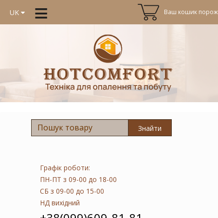
≡
Ваш кошик порожн
UK
Знайти
Графік роботи:
ПН-ПТ
з 09-00 до 18-00
СБ
з 09-00 до 15-00
НД
вихідний
+38(099)609-81-81