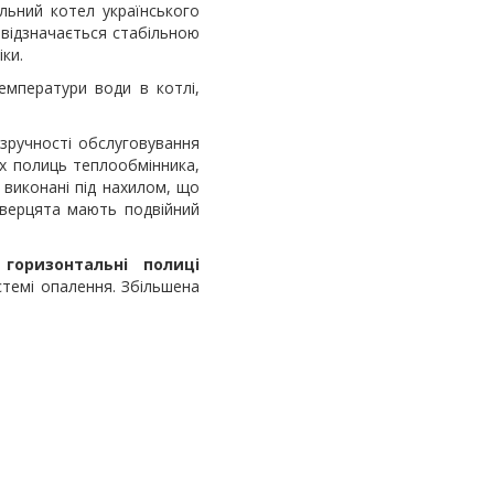
ьний котел українського
 відзначається стабільною
ки.
емператури води в котлі,
 зручності обслуговування
х полиць теплообмінника,
виконані під нахилом, що
дверцята мають подвійний
 горизонтальні полиці
стемі опалення. Збільшена