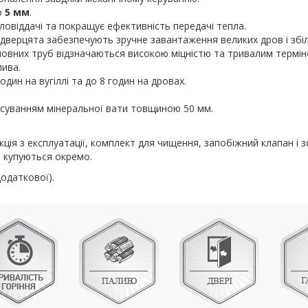
ю
5 мм
.
овіддачі та покращує ефективність передачі тепла.
 дверцята забезпечують зручне завантаження великих дров і збі
шовних труб відзначаються високою міцністю та тривалим термін
лива.
дин на вугіллі та до 8 годин на дровах.
осуванням мінеральної вати товщиною 50 мм.
.
укція з експлуатації, комплект для чищення, запобіжний клапан і 
 купуються окремо.
додаткової).