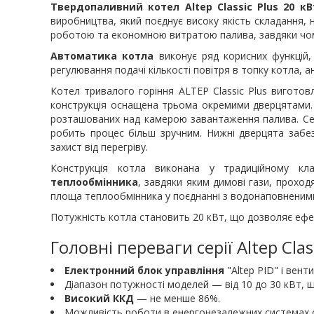
Твердопаливний котел Altep Classic Plus 20 кВ
виробництва, який поєднує високу якість складання, 
роботою та економною витратою палива, завдяки чому
Автоматика котла
виконує ряд корисних функцій,
регулювання подачі кількості повітря в топку котла, 
Котел тривалого горіння ALTEP Classic Plus виготов
конструкція оснащена трьома окремими дверцятами. 
розташованих над камерою завантаження палива. Сер
робить процес більш зручним. Нижні дверцята забез
захист від перегріву.
Конструкція котла виконана у традиційному к
теплообмінника
, завдяки яким димові гази, прохо
площа теплообмінника у поєднанні з водонаповненими
Потужність котла становить 20 кВт, що дозволяє еф
Головні переваги серії Altep Clas
Електронний блок управління
"Altep PID" і вент
Діапазон потужності моделей — від 10 до 30 кВт,
Високий ККД
— не менше 86%.
Можливість роботи в енергонезалежних системах 