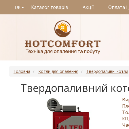
Каталог товарів
Акції
Оплата і
UK
Головна
Котли для опалення
Твердопаливні котли
Твердопаливний котел
Ви
Пл
То
КП
Ча