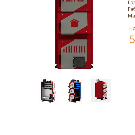
Га
Га
Ма
На
5