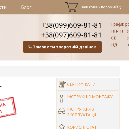
кти
Блог
Ваш кошик порожній :(
+38(099)609-81-81
Графік р
ПН-ПТ
з
+38(097)609-81-81
СБ
з
НД
в
Замовити зворотній дзвінок
т
СЕРТИФІКАТИ
ІНСТРУКЦІЯ МОНТАЖУ
ІНСТРУКЦІЯ З
ЕКСПЛУАТАЦІЇ
КОРИСНІ СТАТТІ