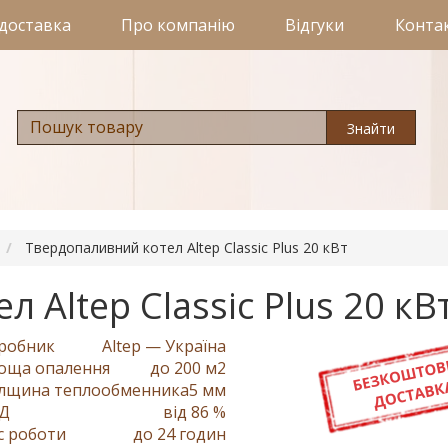
 доставка
Про компанію
Відгуки
Конта
Знайти
Твердопаливний котел Altep Classic Plus 20 кВт
 Altep Classic Plus 20 кВ
робник
Altep — Україна
оща опалення
до 200 м2
лщина теплообменника
5 мм
Д
від 86 %
с роботи
до 24 годин