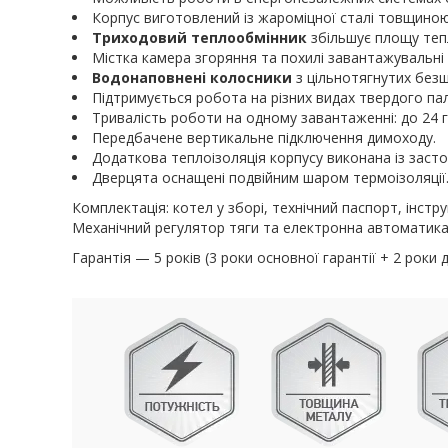
Корпус виготовлений із жароміцної сталі товщино
Триходовий теплообмінник
збільшує площу тепл
Містка камера згоряння та похилі завантажувальні
Водонаповнені колосники
з цільнотягнутих без
Підтримується робота на різних видах твердого па
Тривалість роботи на одному завантаженні: до 24 го
Передбачене вертикальне підключення димоходу.
Додаткова теплоізоляція корпусу виконана із заст
Дверцята оснащені подвійним шаром термоізоляції
Комплектація: котел у зборі, технічний паспорт, інстр
Механічний регулятор тяги та електронна автоматика
Гарантія — 5 років (3 роки основної гарантії + 2 роки 