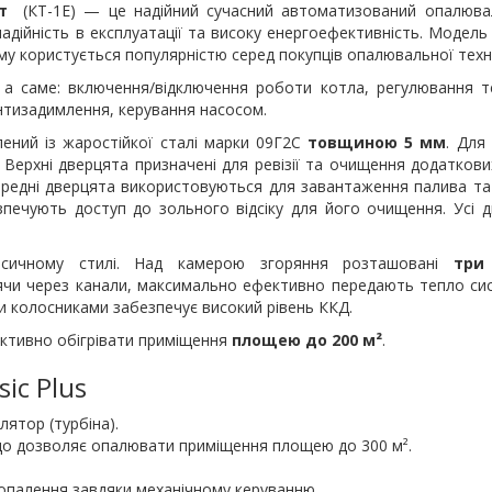
т
(КТ-1Е) — це надійний сучасний автоматизований опалювал
надійність в експлуатації та високу енергоефективність. Модель
 користується популярністю серед покупців опалювальної техні
 а саме: включення/відключення роботи котла, регулювання т
антизадимлення, керування насосом.
лений із жаростійкої сталі марки 09Г2С
товщиною 5 мм
. Для
Верхні дверцята призначені для ревізії та очищення додаткови
едні дверцята використовуються для завантаження палива та 
печують доступ до зольного відсіку для його очищення. Усі 
ласичному стилі. Над камерою згоряння розташовані
три
дячи через канали, максимально ефективно передають тепло си
 колосниками забезпечує високий рівень ККД.
ективно обігрівати приміщення
площею до 200 м²
.
sic Plus
илятор (турбіна).
 що дозволяє опалювати приміщення площею до 300 м².
опалення завдяки механічному керуванню.