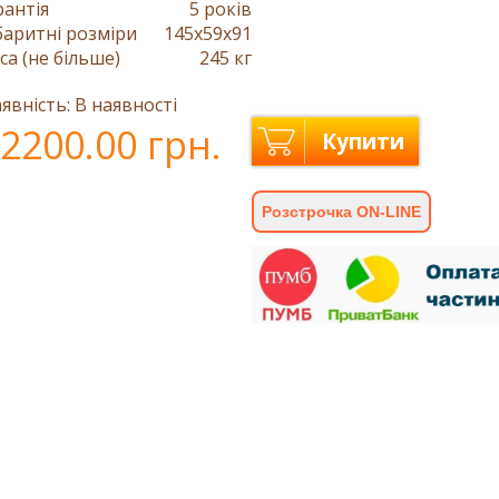
рантія
5 років
баритні розміри
145x59x91
са (не більше)
245 кг
явність: В наявності
2200.00 грн.
Купити
Розстрочка ON-LINE