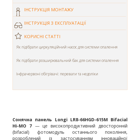
ІНСТРУКЦІЯ МОНТАЖУ
ІНСТРУКЦІЯ З ЕКСПЛУАТАЦІЇ
КОРИСНІ СТАТТІ
Як підібрати циркуляційний насос для системи опалення
Як підібрати розширювальний бак для системи опалення
Інфрачервоні обігрівачі: переваги та недоліки
Сонячна панель Longi LR8-66HGD-615M Bifacial
Hi-MO 7
— це високопродуктивний двосторонній
(bifacial) фотомодуль останнього покоління,
розроблений із застосуванням інноваційної