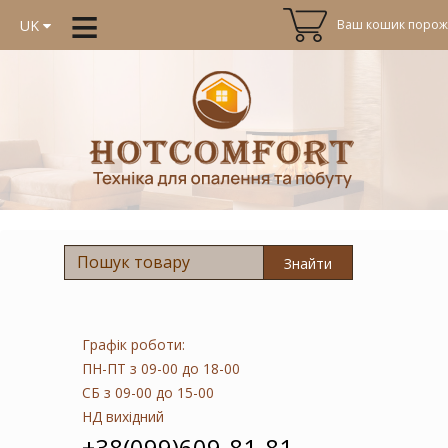
≡
Ваш кошик порожн
UK
Знайти
Графік роботи:
ПН-ПТ
з 09-00 до 18-00
СБ
з 09-00 до 15-00
НД
вихідний
+38(099)609-81-81