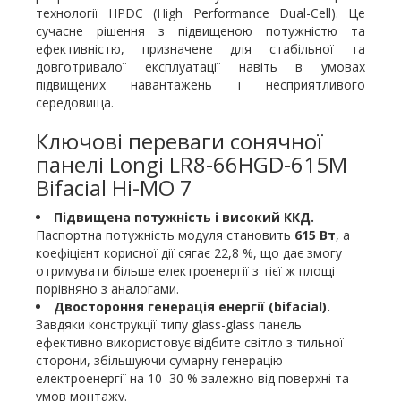
технології HPDC (High Performance Dual-Cell). Це
сучасне рішення з підвищеною потужністю та
ефективністю, призначене для стабільної та
довготривалої експлуатації навіть в умовах
підвищених навантажень і несприятливого
середовища.
Ключові переваги сонячної
панелі Longi LR8-66HGD-615M
Bifacial Hi-MO 7
Підвищена потужність і високий ККД.
Паспортна потужність модуля становить
615 Вт
, а
коефіцієнт корисної дії сягає 22,8 %, що дає змогу
отримувати більше електроенергії з тієї ж площі
порівняно з аналогами.
Двостороння генерація енергії (bifacial).
Завдяки конструкції типу glass-glass панель
ефективно використовує відбите світло з тильної
сторони, збільшуючи сумарну генерацію
електроенергії на 10–30 % залежно від поверхні та
умов монтажу.