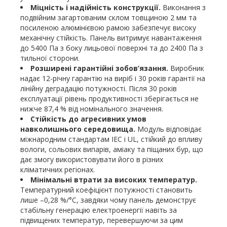
Міцність і надійність конструкції.
Виконання з
подвійним загартованим склом товщиною 2 мм та
посиленою алюмінієвою рамою забезпечує високу
механічну стійкість. Панель витримує навантаження
до 5400 Па з боку лицьової поверхні та до 2400 Па з
тильної сторони.
Розширені гарантійні зобов’язання.
Виробник
надає 12-річну гарантію на виріб і 30 років гарантії на
лінійну деградацію потужності. Після 30 років
експлуатації рівень продуктивності зберігається не
нижче 87,4 % від номінального значення.
Стійкість до агресивних умов
навколишнього середовища.
Модуль відповідає
міжнародним стандартам IEC і UL, стійкий до впливу
вологи, сольових випарів, аміаку та піщаних бур, що
дає змогу використовувати його в різних
кліматичних регіонах.
Мінімальні втрати за високих температур.
Температурний коефіцієнт потужності становить
лише –0,28 %/°C, завдяки чому панель демонструє
стабільну генерацію електроенергії навіть за
підвищених температур, перевершуючи за цим