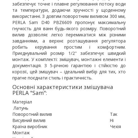
забезпечує точне і плавне регулювання потоку води
та температури, додаючи зручності у щоденному
використанні. З довгим поворотним виливом 300 мм,
PERLA Sam D40 PBZ6609 пропонує максимальну
гнучкість для ванн будь-якого розміру. Поворотний
вилив дозволяє легко перемикатися між різними
завданнями, а верхнє розташування регулятора
робить керування простим і комфортним.
Приєднувальний розмір 1/2" забезпечує швидкий
монтаж. У комплекті: змішувач, монтажні елементи і
документація. З 5-річною гарантією і стійкістю до
корозії, цей змішувач – ідеальний вибір для тих, хто
прагне поєднати стиль і практичність.
Основні характеристики змішувача
PERLA "Sam":
Матеріал
Латунь
Поворотний вилив Так
Висувний вилив Ні
Країна виробник Чехія
Монтаж