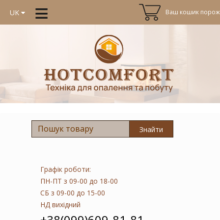
≡
Ваш кошик порожн
UK
Знайти
Графік роботи:
ПН-ПТ
з 09-00 до 18-00
СБ
з 09-00 до 15-00
НД
вихідний
+38(099)609-81-81