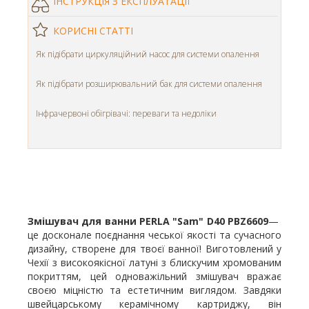
ІНСТРУКЦІЯ З ЕКСПЛУАТАЦІЇ
КОРИСНІ СТАТТІ
Як підібрати циркуляційний насос для системи опалення
Як підібрати розширювальний бак для системи опалення
Інфрачервоні обігрівачі: переваги та недоліки
Змішувач для ванни PERLA
"Sam" D40 PBZ6609
—
це досконале поєднання чеської якості та сучасного
дизайну, створене для твоєї ванної! Виготовлений у
Чехії з високоякісної латуні з блискучим хромованим
покриттям, цей одноважільний змішувач вражає
своєю міцністю та естетичним виглядом. Завдяки
швейцарському керамічному картриджу, він