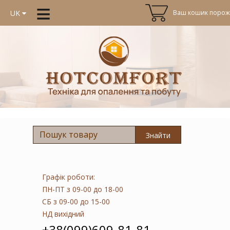
≡
Ваш кошик порожн
UK
Знайти
Графік роботи:
ПН-ПТ
з 09-00 до 18-00
СБ
з 09-00 до 15-00
НД
вихідний
+38(099)609-81-81