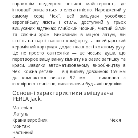
справжнім шедевром чеської майстерності, де
інновації зливаються з елегантністю. Народжений у
самому серці Чехії, цей змішувач уособлює
європейську якість і стиль, доступний у трьох
вишуканих відтінках: глибокий чорний, чистий білий
та сяючий хром. Викований із міцної латуні, він
стоїть на варті вашого комфорту, а швейцарський
керамічний картридж додає плавності кожному руху.
Це не просто сантехніка — це чеська душа, що
перетворює вашу ванну кімнату на оазис затишку та
краси. Завдяки автоматизованому виробництву в
Чехії кожна деталь — від виливу довжиною 159 мм
до компактної висоти 92 мм — виконана з
ювелірною точністю, виключаючи будь-які недоліки.
Основні характеристики змішувача
PERLA Jack:
Матеріал
Латунь
Країна виробник Чехія
Монтаж
Настінний