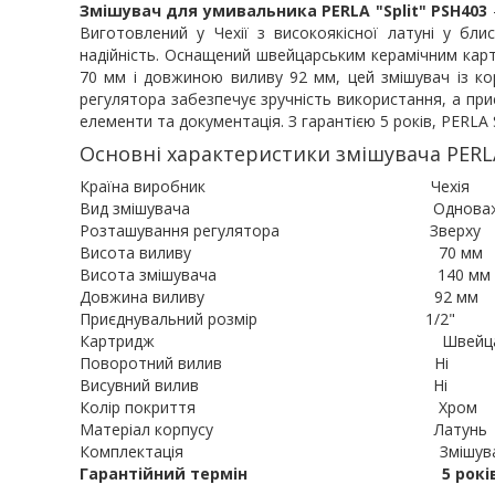
Змішувач для умивальника PERLA
"Split" PSH403
Виготовлений у Чехії з високоякісної латуні у бли
надійність. Оснащений швейцарським керамічним кар
70 мм і довжиною виливу 92 мм, цей змішувач із ко
регулятора забезпечує зручність використання, а пр
елементи та документація. З гарантією 5 років, PERLA 
Основні характеристики змішувача PERLA 
Країна виробник Чехія
Вид змішувача Одноважільний
Розташування регулятора Зверху
Висота виливу 70 мм
Висота змішувача 140 мм
Довжина виливу 92 мм
Приєднувальний розмір 1/2"
Картридж Швейцарський к
Поворотний вилив Ні
Висувний вилив Ні
Колір покриття Хром
Матеріал корпусу Латунь
Комплектація Змішувач, монтажні 
Гарантійний термін 5 рокі