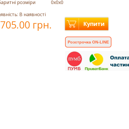
баритні розміри
0x0x0
явність: В наявності
705.00 грн.
Купити
Розстрочка ON-LINE