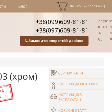
кти
Блог
Ваш кошик порожній :(
+38(099)609-81-81
Графік р
ПН-ПТ
з
+38(097)609-81-81
СБ
з
НД
в
Замовити зворотній дзвінок
3 (хром)
СЕРТИФІКАТИ
ІНСТРУКЦІЯ МОНТАЖУ
ІНСТРУКЦІЯ З
ЕКСПЛУАТАЦІЇ
КОРИСНІ СТАТТІ