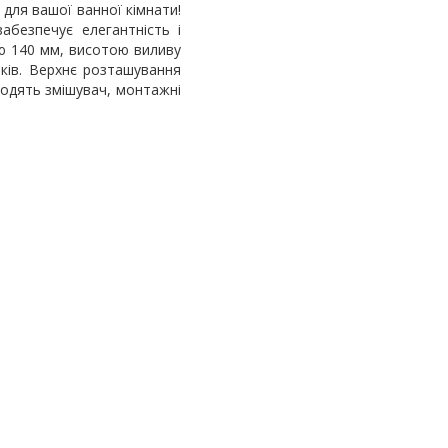
для вашої ванної кімнати!
абезпечує елегантність і
ю 140 мм, висотою виливу
ків. Верхнє розташування
ходять змішувач, монтажні