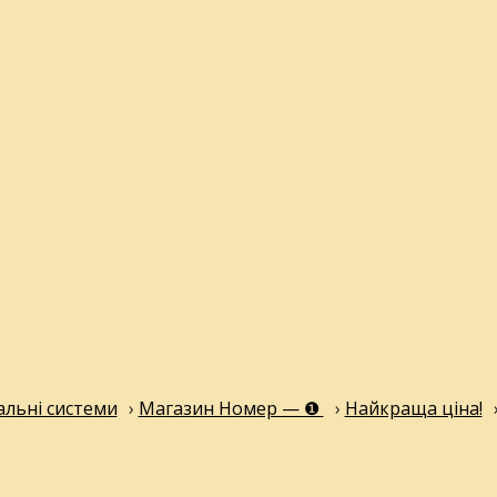
льні системи
›
Магазин Номер — ❶
›
Найкраща ціна!