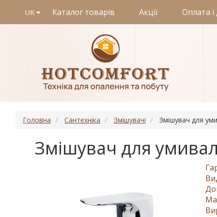
Каталог товарів
Акції
Оплата і
UK
Головна
Сантехніка
Змішувачі
Змішувач для уми
Змішувач для умиваль
Га
Ви
До
Ма
Ви