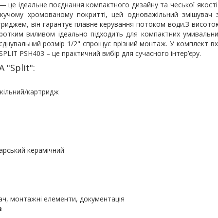
— це ідеальне поєднання компактного дизайну та чеської якості 
скучому хромованому покритті, цей одноважільний змішувач з
триджем, він гарантує плавне керування потоком води.З висото
ротким виливом ідеально підходить для компактних умивальни
иєднувальний розмір 1/2" спрощує врізний монтаж. У комплект в
SPLIT PSH403 – це практичний вибір для сучасного інтер’єру.
"Split":
/картридж
ерамічний
елементи, документація
в