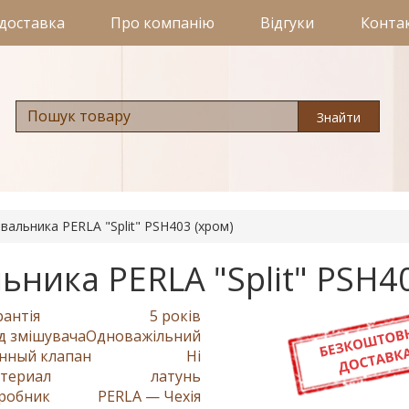
 доставка
Про компанію
Відгуки
Конта
Знайти
вальника PERLA "Split" PSH403 (хром)
ника PERLA "Split" PSH40
рантія
5 років
д змішувача
Одноважільний
нный клапан
Ні
териал
латунь
робник
PERLA — Чехія