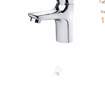
Га
На
1