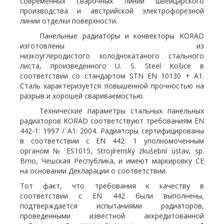
современных сварочных линий швейцарского
производства и австрийской электрофорезной
линии отделки поверхности.
Панельные радиаторы и конвекторы KORAD
изготовлены из
низкоуглеродистого холоднокатаного стального
листа, произведенного U. S. Steel Košice в
соответствии со стандартом STN EN 10130 + A1.
Сталь характеризуется повышенной прочностью на
разрыв и хорошей свариваемостью.
Технические параметры стальных панельных
радиаторов KORAD соответствуют требованиям EN
442-1: 1997 / A1: 2004. Радиаторы сертифицированы
в соответствии с EN 442: 1 уполномоченным
органом № ES1015, Strojírenský zkušební ústav, sp.
Brno, Чешская Республика, и имеют маркировку CE
на основании Декларации о соответствии.
Тот факт, что требования к качеству в
соответствии с EN 442 были выполнены,
подтверждается испытаниями радиаторов,
проведенными известной аккредитованной