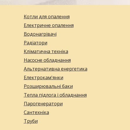
Котли для опалення
Електричне опалення
Водонагрівачі
Радіатори
Кліматична техніка
Насосне обладнання
Альтернативна енергетика
Електрокам'янки
Розширювальні баки
Тепла підлога і обладнання
Парогенератори
Сантехніка
Труби