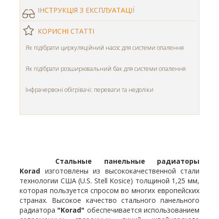
ІНСТРУКЦІЯ З ЕКСПЛУАТАЦІЇ
КОРИСНІ СТАТТІ
Як підібрати циркуляційний насос для системи опалення
Як підібрати розширювальний бак для системи опалення
Інфрачервоні обігрівачі: переваги та недоліки
Стальные панельные радиаторы
Korad
изготовлены из высококачественной стали
технологии США (U.S. Stell Kosice) толщиной 1,25 мм,
которая пользуется спросом во многих европейских
странах. Высокое качество стального панельного
радиатора
"Korad"
обеспечивается использованием