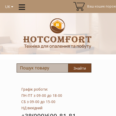
≡
Ваш кошик порожн
UK
Знайти
Графік роботи:
ПН-ПТ
з 09-00 до 18-00
СБ
з 09-00 до 15-00
НД
вихідний
+38(099)609-81-81