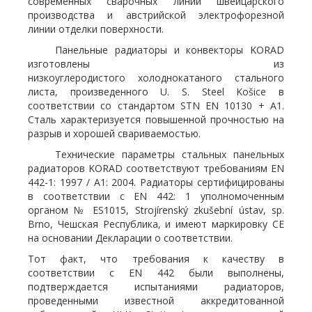
современных сварочных линий швейцарского
производства и австрийской электрофорезной
линии отделки поверхности.
Панельные радиаторы и конвекторы KORAD
изготовлены из
низкоуглеродистого холоднокатаного стального
листа, произведенного U. S. Steel Košice в
соответствии со стандартом STN EN 10130 + A1.
Сталь характеризуется повышенной прочностью на
разрыв и хорошей свариваемостью.
Технические параметры стальных панельных
радиаторов KORAD соответствуют требованиям EN
442-1: 1997 / A1: 2004. Радиаторы сертифицированы
в соответствии с EN 442: 1 уполномоченным
органом № ES1015, Strojírenský zkušební ústav, sp.
Brno, Чешская Республика, и имеют маркировку CE
на основании Декларации о соответствии.
Тот факт, что требования к качеству в
соответствии с EN 442 были выполнены,
подтверждается испытаниями радиаторов,
проведенными известной аккредитованной