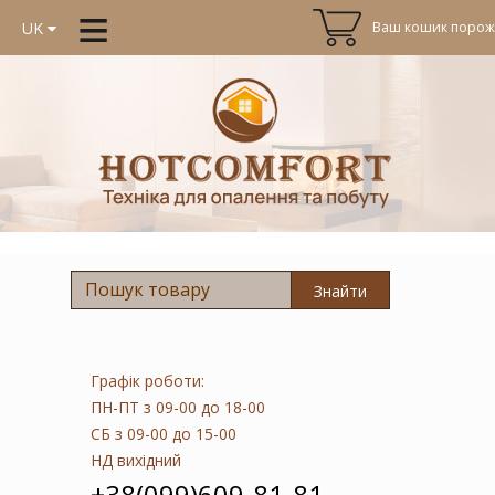
≡
Ваш кошик порожн
UK
Знайти
Графік роботи:
ПН-ПТ
з 09-00 до 18-00
СБ
з 09-00 до 15-00
НД
вихідний
+38(099)609-81-81