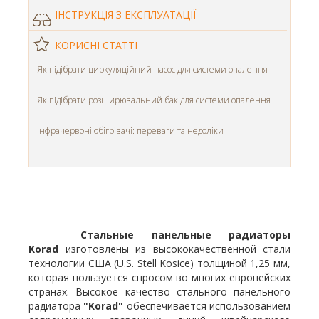
ІНСТРУКЦІЯ З ЕКСПЛУАТАЦІЇ
КОРИСНІ СТАТТІ
Як підібрати циркуляційний насос для системи опалення
Як підібрати розширювальний бак для системи опалення
Інфрачервоні обігрівачі: переваги та недоліки
Стальные панельные радиаторы
Korad
изготовлены из высококачественной стали
технологии США (U.S. Stell Kosice) толщиной 1,25 мм,
которая пользуется спросом во многих европейских
странах. Высокое качество стального панельного
радиатора
"Korad"
обеспечивается использованием