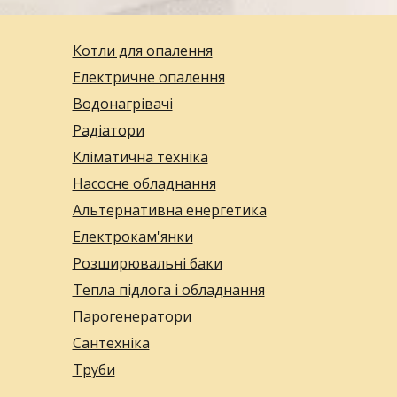
Котли для опалення
Електричне опалення
Водонагрівачі
Радіатори
Кліматична техніка
Насосне обладнання
Альтернативна енергетика
Електрокам'янки
Розширювальні баки
Тепла підлога і обладнання
Парогенератори
Сантехніка
Труби