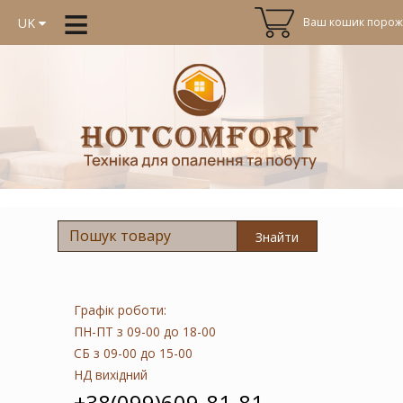
≡
Ваш кошик порожн
UK
Знайти
Графік роботи:
ПН-ПТ
з 09-00 до 18-00
СБ
з 09-00 до 15-00
НД
вихідний
+38(099)609-81-81