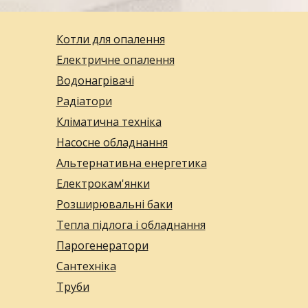
Котли для опалення
Електричне опалення
Водонагрівачі
Радіатори
Кліматична техніка
Насосне обладнання
Альтернативна енергетика
Електрокам'янки
Розширювальні баки
Тепла підлога і обладнання
Парогенератори
Сантехніка
Труби