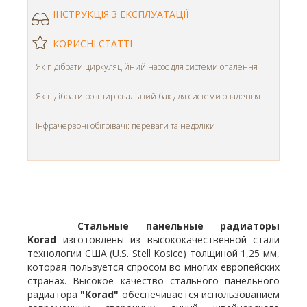
ІНСТРУКЦІЯ З ЕКСПЛУАТАЦІЇ
КОРИСНІ СТАТТІ
Як підібрати циркуляційний насос для системи опалення
Як підібрати розширювальний бак для системи опалення
Інфрачервоні обігрівачі: переваги та недоліки
Стальные панельные радиаторы
Korad
изготовлены из высококачественной стали
технологии США (U.S. Stell Kosice) толщиной 1,25 мм,
которая пользуется спросом во многих европейских
странах. Высокое качество стального панельного
радиатора
"Korad"
обеспечивается использованием