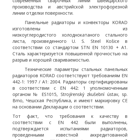
современных сварочных линий швейцарского
производства и австрийской электрофорезной
линии отделки поверхности.
Панельные радиаторы и конвекторы KORAD
изготовлены из
низкоуглеродистого холоднокатаного стального
листа, произведенного U. S. Steel Košice в
соответствии со стандартом STN EN 10130 + A1.
Сталь характеризуется повышенной прочностью на
разрыв и хорошей свариваемостью.
Технические параметры стальных панельных
радиаторов KORAD соответствуют требованиям EN
442-1: 1997 / A1: 2004. Радиаторы сертифицированы
в соответствии с EN 442: 1 уполномоченным
органом № ES1015, Strojírenský zkušební ústav, sp.
Brno, Чешская Республика, и имеют маркировку CE
на основании Декларации о соответствии.
Тот факт, что требования к качеству в
соответствии с EN 442 были выполнены,
подтверждается испытаниями радиаторов,
проведенными известной аккредитованной