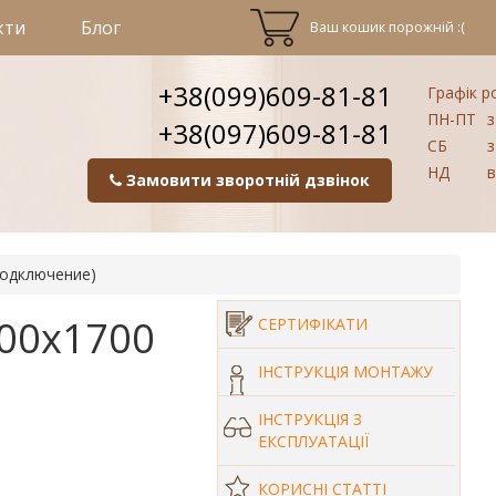
кти
Блог
Ваш кошик порожній :(
+38(099)609-81-81
Графік р
ПН-ПТ
з
+38(097)609-81-81
СБ
з
НД
в
Замовити зворотній дзвінок
подключение)
600х1700
СЕРТИФІКАТИ
ІНСТРУКЦІЯ МОНТАЖУ
ІНСТРУКЦІЯ З
ЕКСПЛУАТАЦІЇ
КОРИСНІ СТАТТІ