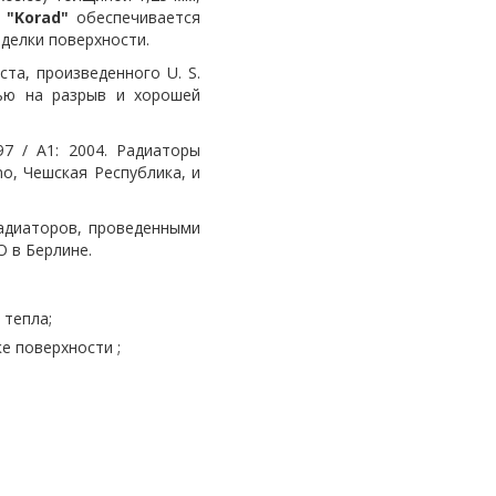
а
"Korad"
обеспечивается
делки поверхности.
а, произведенного U. S.
тью на разрыв и хорошей
 / A1: 2004. Радиаторы
no, Чешская Республика, и
адиаторов, проведенными
O в Берлине.
е тепла;
ке поверхности ;