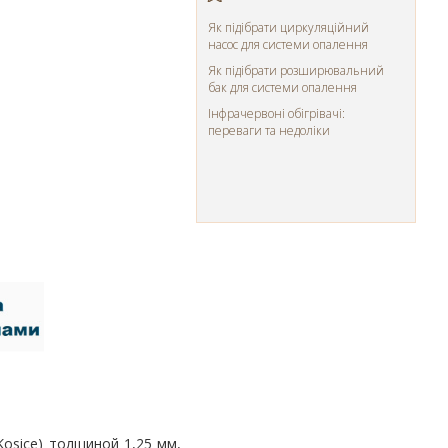
Як підібрати циркуляційний
насос для системи опалення
Як підібрати розширювальний
бак для системи опалення
Інфрачервоні обігрівачі:
переваги та недоліки
Kosice) толщиной 1,25 мм,