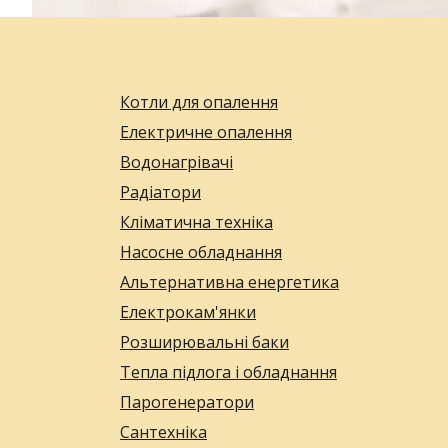
Котли для опалення
Електричне опалення
Водонагрівачі
Радіатори
Кліматична техніка
Насосне обладнання
Альтернативна енергетика
Електрокам'янки
Розширювальні баки
Тепла підлога і обладнання
Парогенератори
Сантехніка