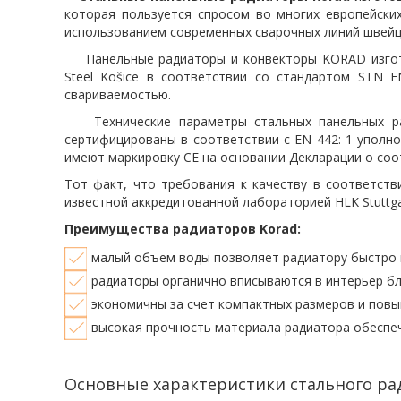
которая пользуется спросом во многих европейски
использованием современных сварочных линий швейца
Панельные радиаторы и конвекторы KORAD изготовл
Steel Košice в соответствии со стандартом STN 
свариваемостью.
Технические параметры стальных панельных рад
сертифицированы в соответствии с EN 442: 1 уполном
имеют маркировку CE на основании Декларации о соо
Тот факт, что требования к качеству в соответст
известной аккредитованной лабораторией HLK Stuttga
Преимущества радиаторов Korad:
малый объем воды позволяет радиатору быстро 
радиаторы органично вписываются в интерьер бл
экономичны за счет компактных размеров и повы
высокая прочность материала радиатора обеспеч
Основные характеристики стального рад