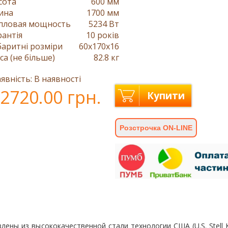
сота
600 мм
ина
1700 мм
пловая мощность
5234 Вт
рантія
10 років
баритні розміри
60x170x16
са (не більше)
82.8 кг
явність: В наявності
2720.00 грн.
Купити
Розстрочка ON-LINE
лены из высококачественной стали технологии США (U.S. Stell 