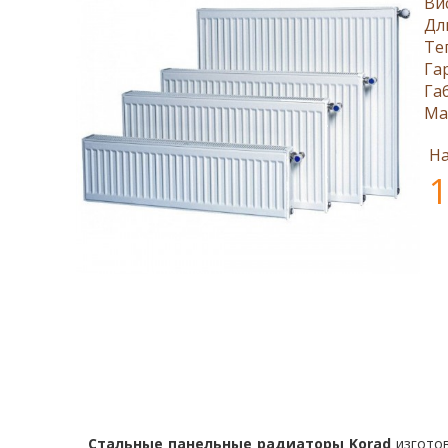
Ви
Дл
Те
Га
Га
Ма
На
1
Стальные панельные радиаторы Korad
изготов