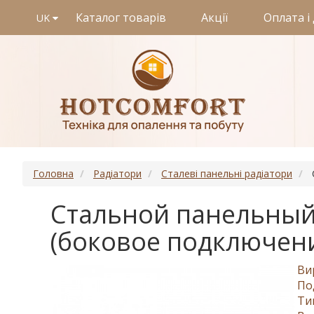
Каталог товарів
Акції
Оплата і
UK
Головна
Радіатори
Сталеві панельні радіатори
Стальной панельный 
(боковое подключен
Ви
По
Ти