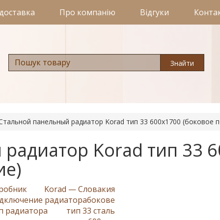
 доставка
Про компанію
Відгуки
Конта
Знайти
Стальной панельный радиатор Korad тип 33 600х1700 (боковое 
радиатор Korad тип 33 
ие)
робник
Korad — Словакия
дключение радиатора
бокове
п радиатора
тип 33 сталь