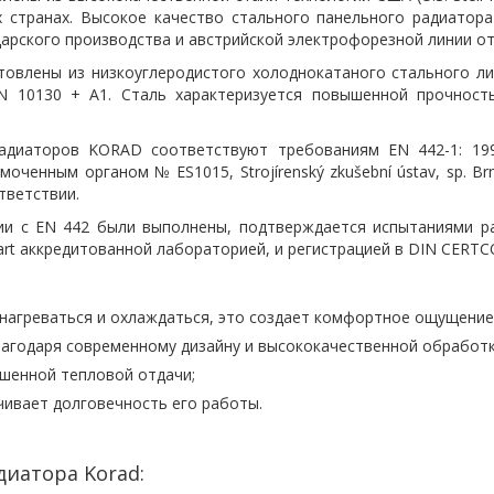
х странах. Высокое качество стального панельного радиатор
рского производства и австрийской электрофорезной линии от
ены из низкоуглеродистого холоднокатаного стального лист
EN 10130 + A1. Сталь характеризуется повышенной прочнос
иаторов KORAD соответствуют требованиям EN 442-1: 1997
оченным органом № ES1015, Strojírenský zkušební ústav, sp. Br
тветствии.
вии с EN 442 были выполнены, подтверждается испытаниями р
rt аккредитованной лабораторией, и регистрацией в DIN CERTC
нагреваться и охлаждаться, это создает комфортное ощущени
агодаря современному дизайну и высококачественной обработ
шенной тепловой отдачи;
ивает долговечность его работы.
иатора Korad: