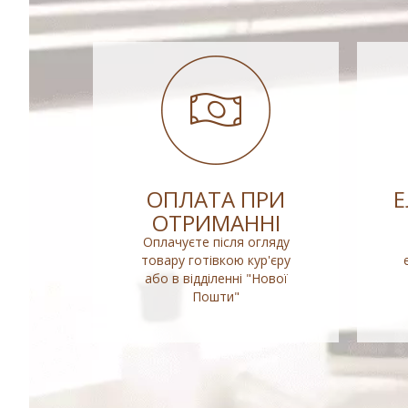
ОПЛАТА ПРИ
ОТРИМАННІ
Оплачуєте після огляду
товару готівкою кур'єру
або в відділенні "Нової
Пошти"