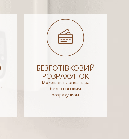
О
БЕЗГОТІВКОВИЙ
РОЗРАХУНОК
і
Можливість оплати за
"
безготівковим
розрахунком