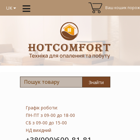
≡
Ваш кошик порожн
UK
Знайти
Графік роботи:
ПН-ПТ
з 09-00 до 18-00
СБ
з 09-00 до 15-00
НД
вихідний
+38(099)609-81-81