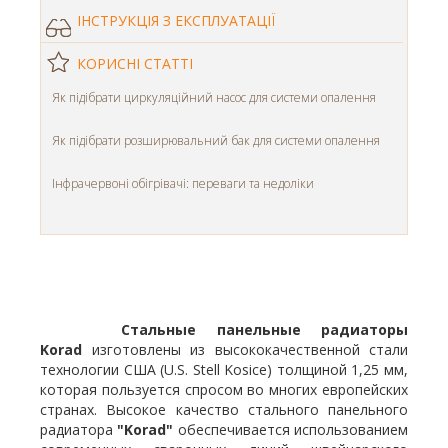
ІНСТРУКЦІЯ З ЕКСПЛУАТАЦІЇ
КОРИСНІ СТАТТІ
Як підібрати циркуляційний насос для системи опалення
Як підібрати розширювальний бак для системи опалення
Інфрачервоні обігрівачі: переваги та недоліки
Стальные панельные радиаторы
Korad
изготовлены из высококачественной стали
технологии США (U.S. Stell Kosice) толщиной 1,25 мм,
которая пользуется спросом во многих европейских
странах. Высокое качество стального панельного
радиатора
"Korad"
обеспечивается использованием