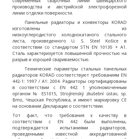
современных сварочных линий швейцарского
производства и австрийской электрофорезной
линии отделки поверхности.
Панельные радиаторы и конвекторы KORAD
изготовлены из
низкоуглеродистого холоднокатаного стального
листа, произведенного U. S. Steel Košice в
соответствии со стандартом STN EN 10130 + A1.
Сталь характеризуется повышенной прочностью на
разрыв и хорошей свариваемостью.
Технические параметры стальных панельных
радиаторов KORAD соответствуют требованиям EN
442-1: 1997 / A1: 2004. Радиаторы сертифицированы
в соответствии с EN 442: 1 уполномоченным
органом № ES1015, Strojírenský zkušební ústav, sp.
Brno, Чешская Республика, и имеют маркировку CE
на основании Декларации о соответствии.
Тот факт, что требования к качеству в
соответствии с EN 442 были выполнены,
подтверждается испытаниями радиаторов,
проведенными известной аккредитованной