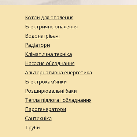
Котли для опалення
Електричне опалення
Водонагрівачі
Радіатори
Кліматична техніка
Насосне обладнання
Альтернативна енергетика
Електрокам'янки
Розширювальні баки
Тепла підлога і обладнання
Парогенератори
Сантехніка
Труби