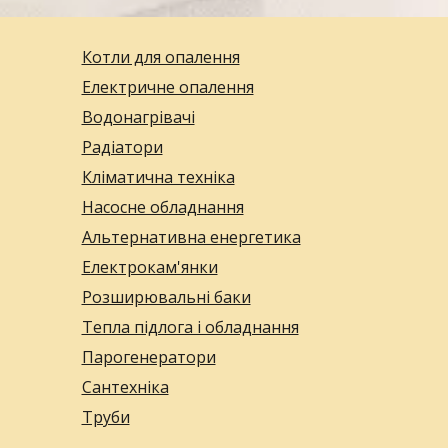
Котли для опалення
Електричне опалення
Водонагрівачі
Радіатори
Кліматична техніка
Насосне обладнання
Альтернативна енергетика
Електрокам'янки
Розширювальні баки
Тепла підлога і обладнання
Парогенератори
Сантехніка
Труби