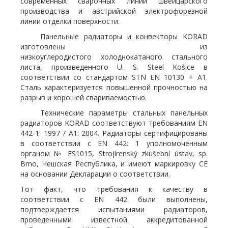
современных сварочных линий швейцарского
производства и австрийской электрофорезной
линии отделки поверхности.
Панельные радиаторы и конвекторы KORAD
изготовлены из
низкоуглеродистого холоднокатаного стального
листа, произведенного U. S. Steel Košice в
соответствии со стандартом STN EN 10130 + A1.
Сталь характеризуется повышенной прочностью на
разрыв и хорошей свариваемостью.
Технические параметры стальных панельных
радиаторов KORAD соответствуют требованиям EN
442-1: 1997 / A1: 2004. Радиаторы сертифицированы
в соответствии с EN 442: 1 уполномоченным
органом № ES1015, Strojírenský zkušební ústav, sp.
Brno, Чешская Республика, и имеют маркировку CE
на основании Декларации о соответствии.
Тот факт, что требования к качеству в
соответствии с EN 442 были выполнены,
подтверждается испытаниями радиаторов,
проведенными известной аккредитованной