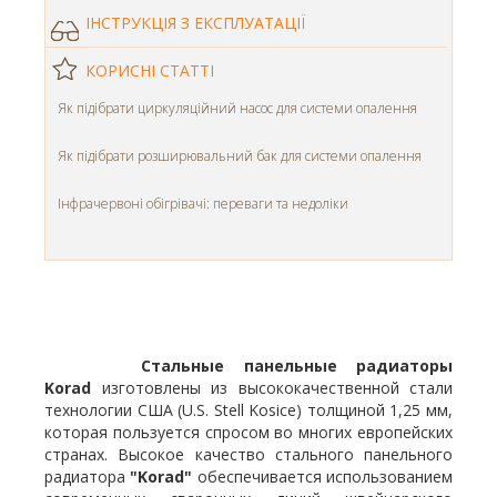
ІНСТРУКЦІЯ З ЕКСПЛУАТАЦІЇ
КОРИСНІ СТАТТІ
Як підібрати циркуляційний насос для системи опалення
Як підібрати розширювальний бак для системи опалення
Інфрачервоні обігрівачі: переваги та недоліки
Стальные панельные радиаторы
Korad
изготовлены из высококачественной стали
технологии США (U.S. Stell Kosice) толщиной 1,25 мм,
которая пользуется спросом во многих европейских
странах. Высокое качество стального панельного
радиатора
"Korad"
обеспечивается использованием