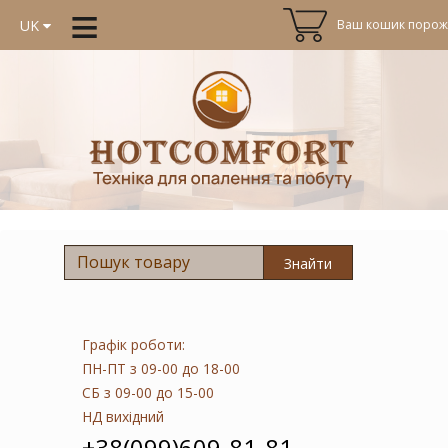
≡
Ваш кошик порожн
UK
Знайти
Графік роботи:
ПН-ПТ
з 09-00 до 18-00
СБ
з 09-00 до 15-00
НД
вихідний
+38(099)609-81-81