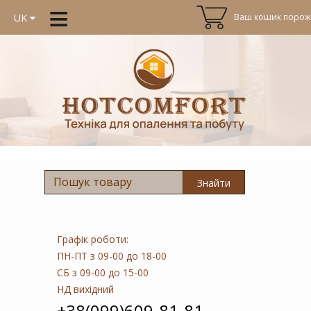
≡
Ваш кошик порожн
UK
Знайти
Графік роботи:
ПН-ПТ
з 09-00 до 18-00
СБ
з 09-00 до 15-00
НД
вихідний
+38(099)609-81-81