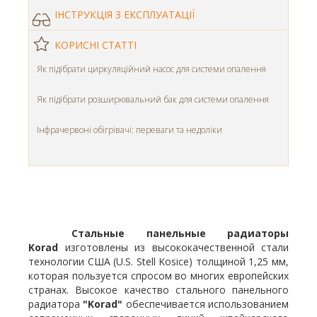
ІНСТРУКЦІЯ З ЕКСПЛУАТАЦІЇ
КОРИСНІ СТАТТІ
Як підібрати циркуляційний насос для системи опалення
Як підібрати розширювальний бак для системи опалення
Інфрачервоні обігрівачі: переваги та недоліки
Стальные панельные радиаторы
Korad
изготовлены из высококачественной стали
технологии США (U.S. Stell Kosice) толщиной 1,25 мм,
которая пользуется спросом во многих европейских
странах. Высокое качество стального панельного
радиатора
"Korad"
обеспечивается использованием