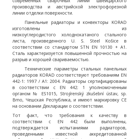
современных сварочных линий швейцарского
производства и австрийской электрофорезной
линии отделки поверхности.
Панельные радиаторы и конвекторы KORAD
изготовлены из
низкоуглеродистого холоднокатаного стального
листа, произведенного U. S. Steel Košice в
соответствии со стандартом STN EN 10130 + A1.
Сталь характеризуется повышенной прочностью на
разрыв и хорошей свариваемостью.
Технические параметры стальных панельных
радиаторов KORAD соответствуют требованиям EN
442-1: 1997 / A1: 2004. Радиаторы сертифицированы
в соответствии с EN 442: 1 уполномоченным
органом № ES1015, Strojírenský zkušební ústav, sp.
Brno, Чешская Республика, и имеют маркировку CE
на основании Декларации о соответствии.
Тот факт, что требования к качеству в
соответствии с EN 442 были выполнены,
подтверждается испытаниями радиаторов,
проведенными известной аккредитованной