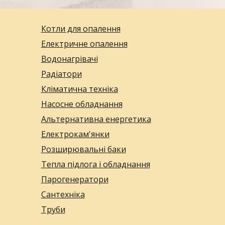
Котли для опалення
Електричне опалення
Водонагрівачі
Радіатори
Кліматична техніка
Насосне обладнання
Альтернативна енергетика
Електрокам'янки
Розширювальні баки
Тепла підлога і обладнання
Парогенератори
Сантехніка
Труби