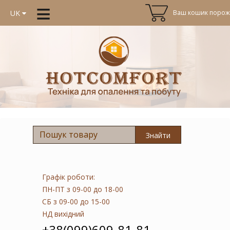
≡
Ваш кошик порожн
UK
Знайти
Графік роботи:
ПН-ПТ
з 09-00 до 18-00
СБ
з 09-00 до 15-00
НД
вихідний
+38(099)609-81-81