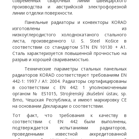
современных сварочных линий швейцарского
производства и австрийской электрофорезной
линии отделки поверхности.
Панельные радиаторы и конвекторы KORAD
изготовлены из
низкоуглеродистого холоднокатаного стального
листа, произведенного U. S. Steel Košice в
соответствии со стандартом STN EN 10130 + A1.
Сталь характеризуется повышенной прочностью на
разрыв и хорошей свариваемостью.
Технические параметры стальных панельных
радиаторов KORAD соответствуют требованиям EN
442-1: 1997 / A1: 2004. Радиаторы сертифицированы
в соответствии с EN 442: 1 уполномоченным
органом № ES1015, Strojírenský zkušební ústav, sp.
Brno, Чешская Республика, и имеют маркировку CE
на основании Декларации о соответствии.
Тот факт, что требования к качеству в
соответствии с EN 442 были выполнены,
подтверждается испытаниями радиаторов,
проведенными известной аккредитованной