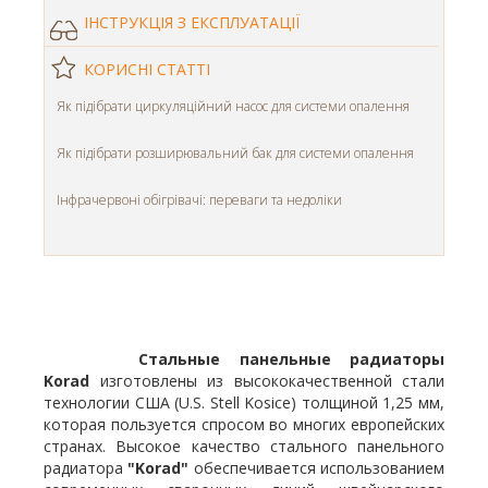
ІНСТРУКЦІЯ З ЕКСПЛУАТАЦІЇ
КОРИСНІ СТАТТІ
Як підібрати циркуляційний насос для системи опалення
Як підібрати розширювальний бак для системи опалення
Інфрачервоні обігрівачі: переваги та недоліки
Стальные панельные радиаторы
Korad
изготовлены из высококачественной стали
технологии США (U.S. Stell Kosice) толщиной 1,25 мм,
которая пользуется спросом во многих европейских
странах. Высокое качество стального панельного
радиатора
"Korad"
обеспечивается использованием