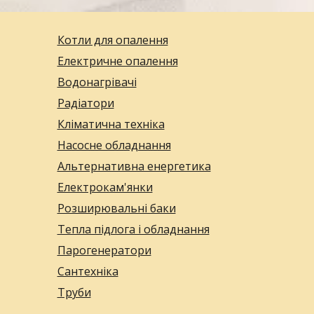
Котли для опалення
Електричне опалення
Водонагрівачі
Радіатори
Кліматична техніка
Насосне обладнання
Альтернативна енергетика
Електрокам'янки
Розширювальні баки
Тепла підлога і обладнання
Парогенератори
Сантехніка
Труби