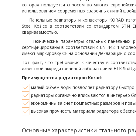
которая пользуется спросом во многих европейски
использованием современных сварочных линий швейца
Панельные радиаторы и конвекторы KORAD изготовл
Steel Košice в соответствии со стандартом STN 
свариваемостью.
Технические параметры стальных панельных рад
сертифицированы в соответствии с EN 442: 1 уполном
имеют маркировку CE на основании Декларации о соо
Тот факт, что требования к качеству в соответст
известной аккредитованной лабораторией HLK Stuttga
Преимущества радиаторов Korad:
малый объем воды позволяет радиатору быстро 
радиаторы органично вписываются в интерьер бл
экономичны за счет компактных размеров и повы
высокая прочность материала радиатора обеспеч
Основные характеристики стального рад