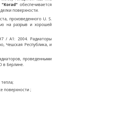
а
"Korad"
обеспечивается
делки поверхности.
а, произведенного U. S.
тью на разрыв и хорошей
 / A1: 2004. Радиаторы
no, Чешская Республика, и
адиаторов, проведенными
O в Берлине.
е тепла;
ке поверхности ;