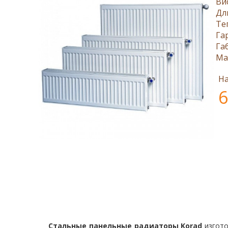
Ви
Дл
Те
Га
Га
Ма
На
6
Стальные панельные радиаторы Korad
изгото