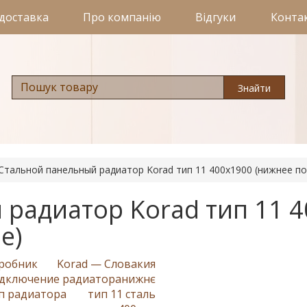
 доставка
Про компанію
Відгуки
Конта
Знайти
Стальной панельный радиатор Korad тип 11 400х1900 (нижнее п
радиатор Korad тип 11 
е)
робник
Korad — Словакия
дключение радиатора
нижнє
п радиатора
тип 11 сталь