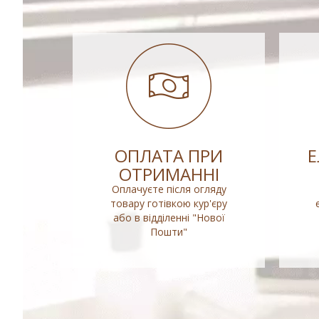
ОПЛАТА ПРИ
ОТРИМАННІ
Оплачуєте після огляду
товару готівкою кур'єру
або в відділенні "Нової
Пошти"