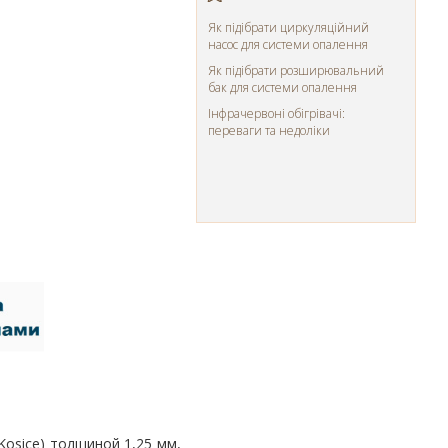
Як підібрати циркуляційний
насос для системи опалення
Як підібрати розширювальний
бак для системи опалення
Інфрачервоні обігрівачі:
переваги та недоліки
Kosice) толщиной 1,25 мм,