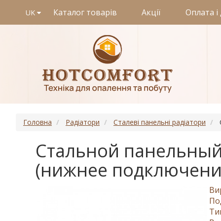
Каталог товарів
Акції
Оплата і
UK
Головна
Радіатори
Сталеві панельні радіатори
Стальной панельный 
(нижнее подключени
Ви
По
Ти