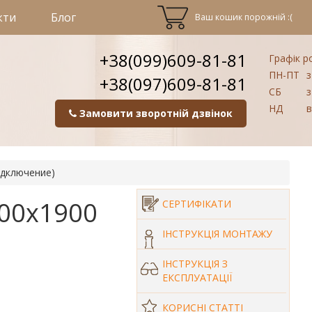
кти
Блог
Ваш кошик порожній :(
+38(099)609-81-81
Графік р
ПН-ПТ
з
+38(097)609-81-81
СБ
з
НД
в
Замовити зворотній дзвінок
одключение)
400х1900
СЕРТИФІКАТИ
ІНСТРУКЦІЯ МОНТАЖУ
ІНСТРУКЦІЯ З
ЕКСПЛУАТАЦІЇ
КОРИСНІ СТАТТІ