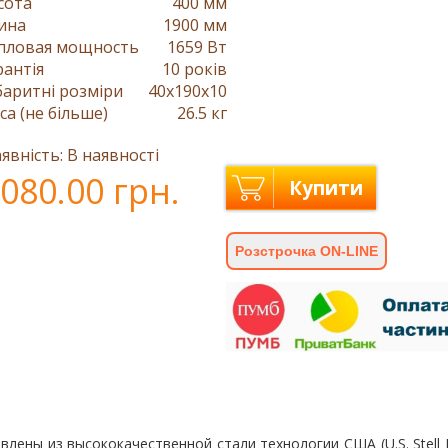
сота
400 мм
ина
1900 мм
пловая мощность
1659 Вт
рантія
10 років
баритні розміри
40x190x10
са (не більше)
26.5 кг
явність: В наявності
080.00 грн.
Купити
Розстрочка ON-LINE
влены из высококачественной стали технологии США (U.S. Stell 