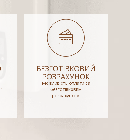
О
БЕЗГОТІВКОВИЙ
РОЗРАХУНОК
і
Можливість оплати за
"
безготівковим
розрахунком