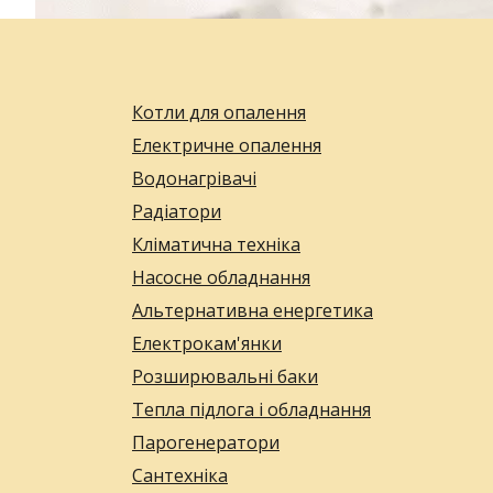
Котли для опалення
Електричне опалення
Водонагрівачі
Радіатори
Кліматична техніка
Насосне обладнання
Альтернативна енергетика
Електрокам'янки
Розширювальні баки
Тепла підлога і обладнання
Парогенератори
Сантехніка