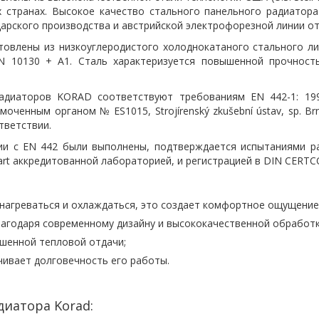
х странах. Высокое качество стального панельного радиатор
рского производства и австрийской электрофорезной линии от
ены из низкоуглеродистого холоднокатаного стального лист
EN 10130 + A1. Сталь характеризуется повышенной прочнос
иаторов KORAD соответствуют требованиям EN 442-1: 1997
оченным органом № ES1015, Strojírenský zkušební ústav, sp. Br
тветствии.
вии с EN 442 были выполнены, подтверждается испытаниями р
rt аккредитованной лабораторией, и регистрацией в DIN CERTC
нагреваться и охлаждаться, это создает комфортное ощущени
агодаря современному дизайну и высококачественной обработ
шенной тепловой отдачи;
ивает долговечность его работы.
иатора Korad: