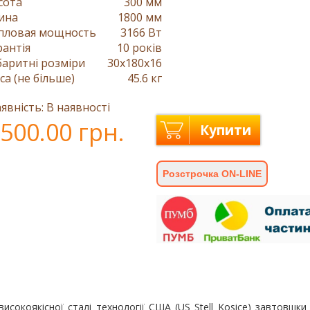
сота
300 мм
ина
1800 мм
пловая мощность
3166 Вт
рантія
10 років
баритні розміри
30x180x16
са (не більше)
45.6 кг
явність: В наявності
500.00 грн.
Купити
Розстрочка ON-LINE
исокоякісної сталі технології США (US Stell Kosice) завтовшки