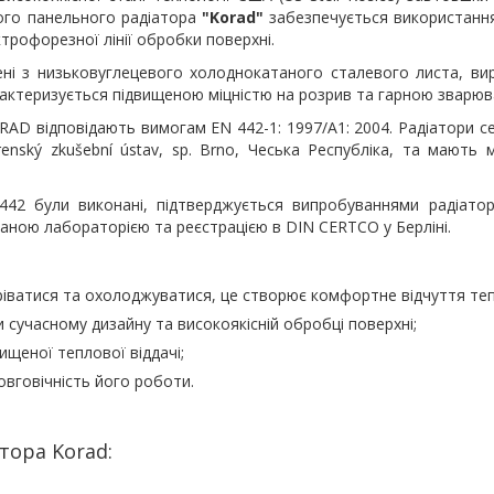
вого панельного радіатора
"Korad"
забезпечується використанн
трофорезної лінії обробки поверхні.
і з низьковуглецевого холоднокатаного сталевого листа, вир
рактеризується підвищеною міцністю на розрив та гарною зварюв
RAD відповідають вимогам EN 442-1: 1997/A1: 2004. Радіатори се
nský zkušební ústav, sp. Brno, Чеська Республіка, та мають 
442 були виконані, підтверджується випробуваннями радіато
аною лабораторією та реєстрацією в DIN CERTCO у Берліні.
іватися та охолоджуватися, це створює комфортне відчуття теп
 сучасному дизайну та високоякісній обробці поверхні;
ищеної теплової віддачі;
овговічність його роботи.
тора Korad: