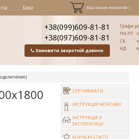
кти
Блог
Ваш кошик порожній :(
+38(099)609-81-81
Графік р
ПН-ПТ
з
+38(097)609-81-81
СБ
з
НД
в
Замовити зворотній дзвінок
подключение)
300х1800
СЕРТИФІКАТИ
ІНСТРУКЦІЯ МОНТАЖУ
ІНСТРУКЦІЯ З
ЕКСПЛУАТАЦІЇ
КОРИСНІ СТАТТІ