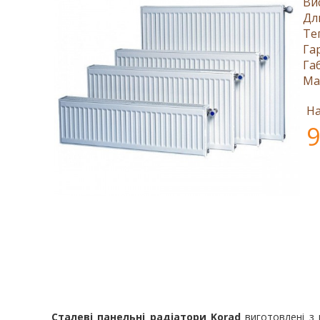
Ви
Дл
Те
Га
Га
Ма
На
9
Сталеві панельні радіатори Korad
виготовлені з в