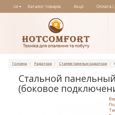
Каталог товарів
Акції
Оплата і
UK
Головна
Радіатори
Сталеві панельні радіатори
Стальной панельный 
(боковое подключен
Ви
По
Ти