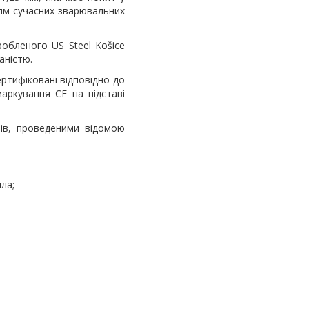
ям сучасних зварювальних
обленого US Steel Košice
аністю.
ртифіковані відповідно до
маркування CE на підставі
рів, проведеними відомою
ла;