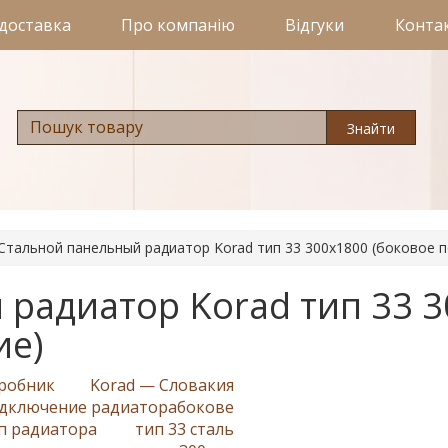
 доставка
Про компанію
Відгуки
Конта
Знайти
Стальной панельный радиатор Korad тип 33 300х1800 (боковое 
радиатор Korad тип 33 
ие)
робник
Korad — Словакия
дключение радиатора
бокове
п радиатора
тип 33 сталь