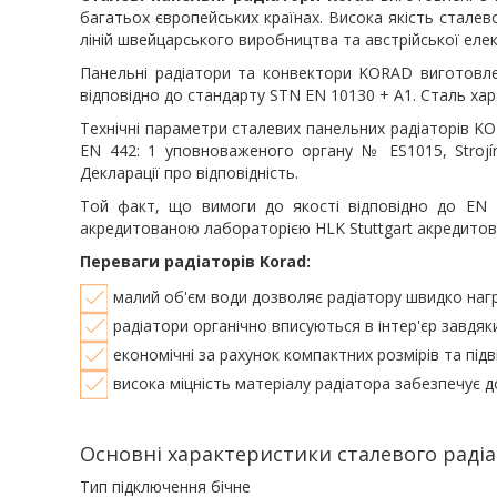
багатьох європейських країнах. Висока якість стале
ліній швейцарського виробництва та австрійської елек
Панельні радіатори та конвектори KORAD виготовлен
відповідно до стандарту STN EN 10130 + A1. Сталь ха
Технічні параметри сталевих панельних радіаторів KO
EN 442: 1 уповноваженого органу № ES1015, Strojíre
Декларації про відповідність.
Той факт, що вимоги до якості відповідно до EN 
акредитованою лабораторією HLK Stuttgart акредитов
Переваги радіаторів Korad:
малий об'єм води дозволяє радіатору швидко нагр
радіатори органічно вписуються в інтер'єр завдяки
економічні за рахунок компактних розмірів та підв
висока міцність матеріалу радіатора забезпечує д
Основні характеристики сталевого радіа
Тип підключення бічне