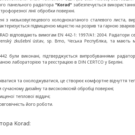
вого панельного радіатора
"Korad"
забезпечується використанн
трофорезної лінії обробки поверхні.
і з низьковуглецевого холоднокатаного сталевого листа, вир
рактеризується підвищеною міцністю на розрив та гарною зварюв
RAD відповідають вимогам EN 442-1: 1997/A1: 2004. Радіатори се
nský zkušební ústav, sp. Brno, Чеська Республіка, та мають 
442 були виконані, підтверджується випробуваннями радіато
аною лабораторією та реєстрацією в DIN CERTCO у Берліні.
іватися та охолоджуватися, це створює комфортне відчуття теп
 сучасному дизайну та високоякісній обробці поверхні;
ищеної теплової віддачі;
овговічність його роботи.
тора Korad: