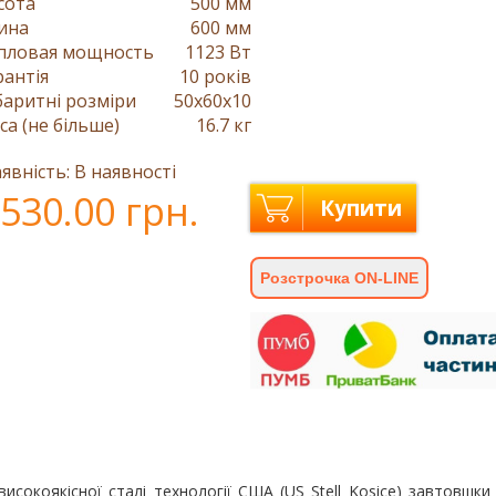
сота
500 мм
ина
600 мм
пловая мощность
1123 Вт
рантія
10 років
баритні розміри
50x60x10
са (не більше)
16.7 кг
явність: В наявності
530.00 грн.
Купити
Розстрочка ON-LINE
исокоякісної сталі технології США (US Stell Kosice) завтовшки