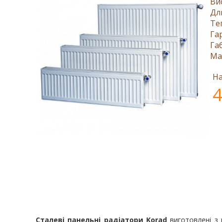
Ви
Дл
Те
Га
Га
Ма
На
4
Сталеві панельні радіатори Korad
виготовлені з в