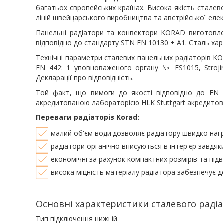
багатьох європейських країнах. Висока якість стале
ліній швейцарського виробництва та австрійської елек
Панельні радіатори та конвектори KORAD виготовлен
відповідно до стандарту STN EN 10130 + A1. Сталь ха
Технічні параметри сталевих панельних радіаторів KO
EN 442: 1 уповноваженого органу № ES1015, Strojíre
Декларації про відповідність.
Той факт, що вимоги до якості відповідно до EN 
акредитованою лабораторією HLK Stuttgart акредитов
Переваги радіаторів Korad:
малий об'єм води дозволяє радіатору швидко нагр
радіатори органічно вписуються в інтер'єр завдяки
економічні за рахунок компактних розмірів та підв
висока міцність матеріалу радіатора забезпечує д
Основні характеристики сталевого радіа
Тип підключення нижній