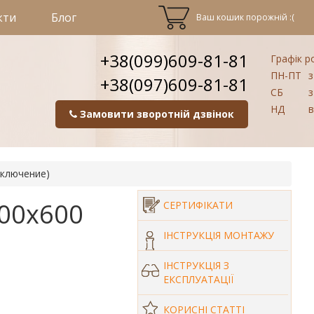
кти
Блог
Ваш кошик порожній :(
+38(099)609-81-81
Графік р
ПН-ПТ
з
+38(097)609-81-81
СБ
з
НД
в
Замовити зворотній дзвінок
дключение)
500х600
СЕРТИФІКАТИ
ІНСТРУКЦІЯ МОНТАЖУ
ІНСТРУКЦІЯ З
ЕКСПЛУАТАЦІЇ
КОРИСНІ СТАТТІ