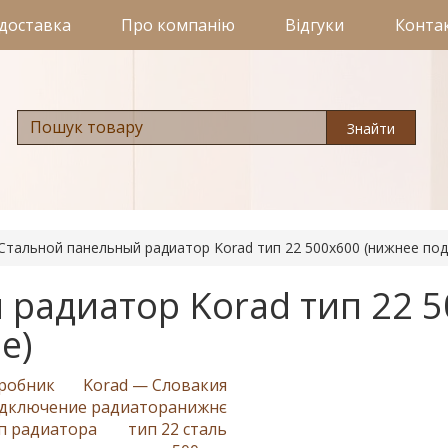
 доставка
Про компанію
Відгуки
Конта
Знайти
Стальной панельный радиатор Korad тип 22 500х600 (нижнее по
радиатор Korad тип 22 
е)
робник
Korad — Словакия
дключение радиатора
нижнє
п радиатора
тип 22 сталь