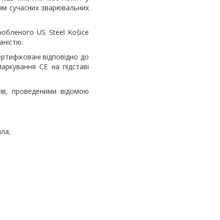
ям сучасних зварювальних
обленого US Steel Košice
аністю.
ртифіковані відповідно до
маркування CE на підставі
рів, проведеними відомою
ла;