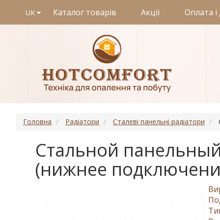
Каталог товарів
Акції
Оплата і
UK
Головна
Радіатори
Сталеві панельні радіатори
Стальной панельный 
(нижнее подключени
Ви
По
Ти