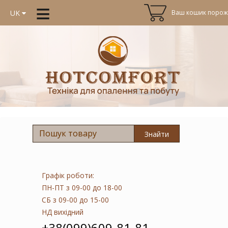
≡
Ваш кошик порожн
UK
Знайти
Графік роботи:
ПН-ПТ
з 09-00 до 18-00
СБ
з 09-00 до 15-00
НД
вихідний
+38(099)609-81-81