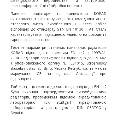
швейцарського виробництва та австрійської
електрофорезної лінії обробки поверхні.
Панельні радіатори та конвектори KORAD
виготовлені з низьковуглецевого холоднокатаного
сталевого листа, виробленого US Steel Košice
відповідно до стандарту STN EN 10130 + A1. Сталь
характеризується підвищеною міцністю на розрив та
гарною зварюваністю.
Технічні параметри сталевих панельних радіаторів
KORAD відповідають вимогам EN 442-1: 1997/A1:
2004. Радіатори сертифіковані відповідно до EN 442:
1 уповноваженого органу № ES1015, Strojírenský
zkušební ústav, sp. Brno, Чеська Республіка, та мають
маркування CE на підставі Декларації про
відповідність.
Той факт, що вимоги до якості відповідно до EN 442
були виконані, підтверджується випробуваннями
радіаторів, проведеними відомою акредитованою
лабораторією HLK Stuttgart акредитованою
лабораторією та реєстрацією в DIN CERTCO у
Берліні.