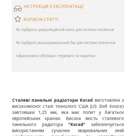
ІНСТРУКЦІЯ З ЕКСПЛУАТАЦІЇ
КОРИСНІ СТАТТІ
Як підібрати циркуляційний насос для системи опалення
Як підібрати розширювальний бак для системи опалення
Інфрачервоні обігрівачі: переваги та недоліки
Сталеві панельні радіатори Korad
виготовлені з
високоякісної сталі технології США (US Stell Kosice)
завтовшки 1,25 мм, яка має попит у багатьох
європейських країнах. Висока якість сталевого
панельного радіатора
"Korad"
забезпечується
використанням сучасних зварювальних ліній