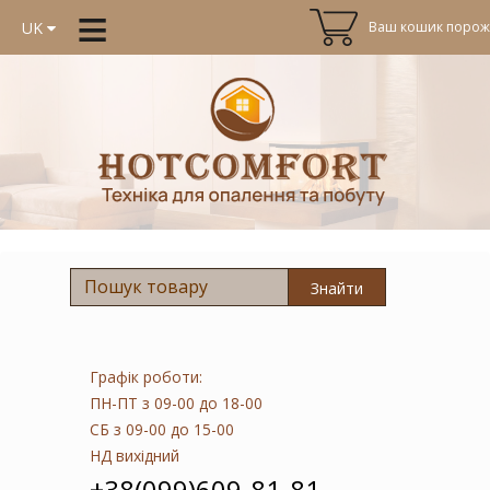
≡
Ваш кошик порожн
UK
Знайти
Графік роботи:
ПН-ПТ
з 09-00 до 18-00
СБ
з 09-00 до 15-00
НД
вихідний
+38(099)609-81-81