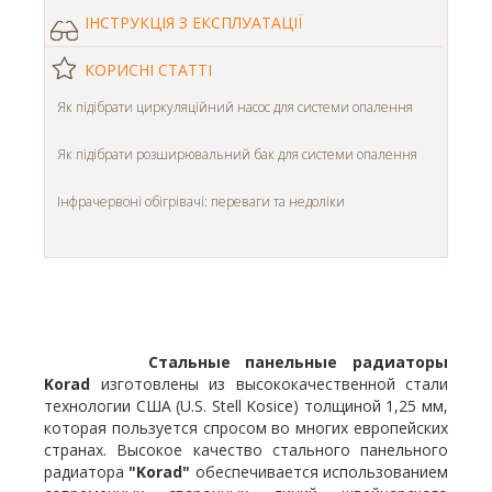
ІНСТРУКЦІЯ З ЕКСПЛУАТАЦІЇ
КОРИСНІ СТАТТІ
Як підібрати циркуляційний насос для системи опалення
Як підібрати розширювальний бак для системи опалення
Інфрачервоні обігрівачі: переваги та недоліки
Стальные панельные радиаторы
Korad
изготовлены из высококачественной стали
технологии США (U.S. Stell Kosice) толщиной 1,25 мм,
которая пользуется спросом во многих европейских
странах. Высокое качество стального панельного
радиатора
"Korad"
обеспечивается использованием