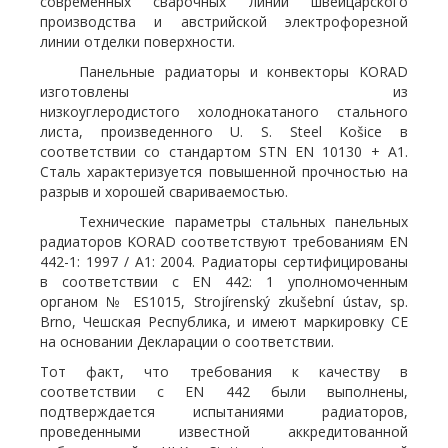
современных сварочных линий швейцарского
производства и австрийской электрофорезной
линии отделки поверхности.
Панельные радиаторы и конвекторы KORAD
изготовлены из
низкоуглеродистого холоднокатаного стального
листа, произведенного U. S. Steel Košice в
соответствии со стандартом STN EN 10130 + A1.
Сталь характеризуется повышенной прочностью на
разрыв и хорошей свариваемостью.
Технические параметры стальных панельных
радиаторов KORAD соответствуют требованиям EN
442-1: 1997 / A1: 2004. Радиаторы сертифицированы
в соответствии с EN 442: 1 уполномоченным
органом № ES1015, Strojírenský zkušební ústav, sp.
Brno, Чешская Республика, и имеют маркировку CE
на основании Декларации о соответствии.
Тот факт, что требования к качеству в
соответствии с EN 442 были выполнены,
подтверждается испытаниями радиаторов,
проведенными известной аккредитованной