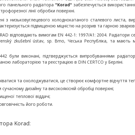
вого панельного радіатора
"Korad"
забезпечується використанн
трофорезної лінії обробки поверхні.
і з низьковуглецевого холоднокатаного сталевого листа, вир
рактеризується підвищеною міцністю на розрив та гарною зварюв
RAD відповідають вимогам EN 442-1: 1997/A1: 2004. Радіатори се
nský zkušební ústav, sp. Brno, Чеська Республіка, та мають 
442 були виконані, підтверджується випробуваннями радіато
аною лабораторією та реєстрацією в DIN CERTCO у Берліні.
іватися та охолоджуватися, це створює комфортне відчуття теп
 сучасному дизайну та високоякісній обробці поверхні;
ищеної теплової віддачі;
овговічність його роботи.
тора Korad: