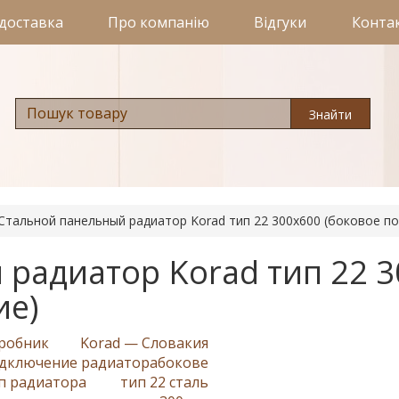
 доставка
Про компанію
Відгуки
Конта
Знайти
Стальной панельный радиатор Korad тип 22 300х600 (боковое п
радиатор Korad тип 22 
ие)
робник
Korad — Словакия
дключение радиатора
бокове
п радиатора
тип 22 сталь