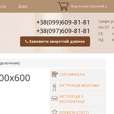
кти
Блог
Ваш кошик порожній :(
+38(099)609-81-81
Графік р
ПН-ПТ
з
+38(097)609-81-81
СБ
з
НД
в
Замовити зворотній дзвінок
одключение)
300х600
СЕРТИФІКАТИ
ІНСТРУКЦІЯ МОНТАЖУ
ІНСТРУКЦІЯ З
ЕКСПЛУАТАЦІЇ
КОРИСНІ СТАТТІ