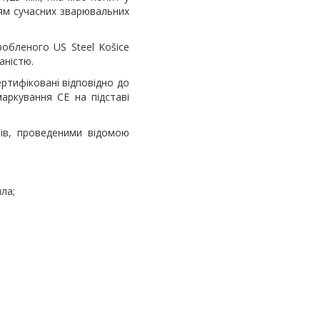
ям сучасних зварювальних
обленого US Steel Košice
аністю.
ртифіковані відповідно до
маркування CE на підставі
рів, проведеними відомою
ла;