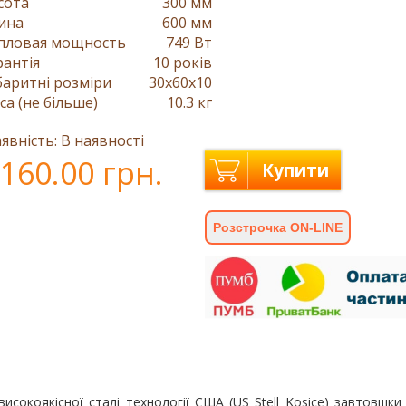
сота
300 мм
ина
600 мм
пловая мощность
749 Вт
рантія
10 років
баритні розміри
30x60x10
са (не більше)
10.3 кг
явність: В наявності
160.00 грн.
Купити
Розстрочка ON-LINE
исокоякісної сталі технології США (US Stell Kosice) завтовшки