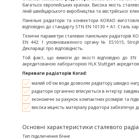
багатьох європейських країнах. Висока якість стале
ліній швейцарського виробництва та австрійської елек
Панельні радіатори та конвектори KORAD виготовлен
відповідно до стандарту STN EN 10130 + A1. Сталь ха
Технічні параметри сталевих панельних радіаторів KO
EN 442: 1 уповноваженого органу № ES1015, Strojíre
Декларації про відповідність.
Той факт, що вимоги до якості відповідно до EN 
акредитованою лабораторією HLK Stuttgart акредитов
Переваги радіаторів Korad:
малий об'єм води дозволяє радіатору швидко нагр
радіатори органічно вписуються в інтер'єр завдяки
економічні за рахунок компактних розмірів та підв
висока міцність матеріалу радіатора забезпечує д
Основні характеристики сталевого радіа
Тип підключення бічне