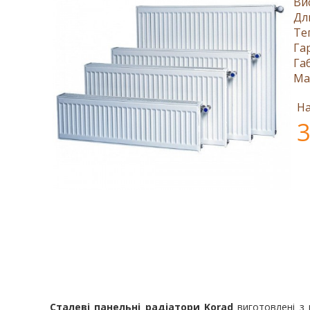
Ви
Дл
Те
Га
Га
Ма
На
3
Сталеві панельні радіатори Korad
виготовлені з в