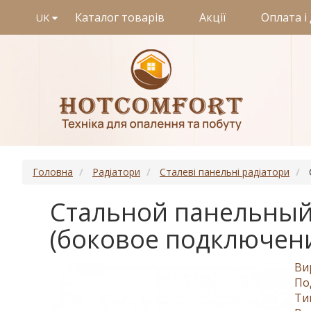
Каталог товарів
Акції
Оплата і
UK
Головна
Радіатори
Сталеві панельні радіатори
Стальной панельный 
(боковое подключен
Ви
По
Ти