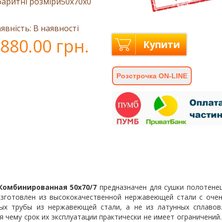
баритні розміри
50x70x0
явність: В наявності
880.00 грн.
Купити
Розстрочка ON-LINE
Комбинированная 50х70/7
предназначен для сушки полотенец
Изготовлен из высококачественной нержавеющей стали с очен
ых трубы из нержавеющей стали, а не из латунных сплаво
 чему срок их эксплуатации практически не имеет ограничений.