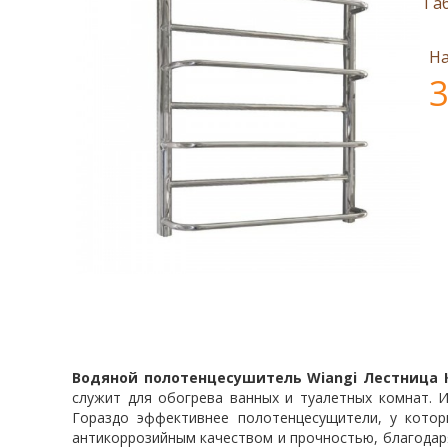
Га
На
3
Водяной полотенцесушитель Wiangi Лестница 
служит для обогрева ванных и туалетных комнат. 
Гораздо эффективнее полотенцесущители, у котор
антикоррозийным качеством и прочностью, благодаря