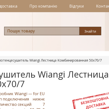
 доставка
Про компанію
Відгуки
Конта
Знайти
отенцесушитель Wiangi Лестница Комбинированная 50х70/7
ушитель Wiangi Лестница
х70/7
робник
Wiangi — for EU
п подключения
нижнє
личество секций
7