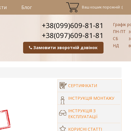
кти
Блог
Ваш кошик порожній :(
+38(099)609-81-81
Графік р
ПН-ПТ
з
+38(097)609-81-81
СБ
з
НД
в
Замовити зворотній дзвінок
СЕРТИФІКАТИ
ІНСТРУКЦІЯ МОНТАЖУ
ІНСТРУКЦІЯ З
ЕКСПЛУАТАЦІЇ
КОРИСНІ СТАТТІ