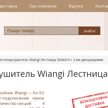
 доставка
Про компанію
Відгуки
Конта
Знайти
отенцесушитель Wiangi Лестница 50х60/4 с 3-мя декорациями
шитель Wiangi Лестница 
робник
Wiangi — for EU
п подключения
нижнє
личество секций
4