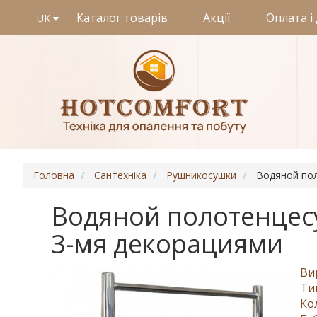
Каталог товарів
Акції
Оплата і
UK
Головна
Сантехніка
Рушникосушки
Водяной пол
Водяной полотенцесу
3-мя декорациями
Ви
Ти
Ко