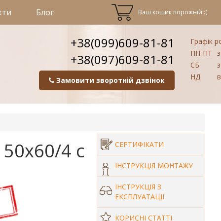
кти
Блог
Ваш кошик порожній :(
+38(099)609-81-81
Графік р
ПН-ПТ
з
+38(097)609-81-81
СБ
з
НД
в
Замовити зворотній дзвінок
50х60/4 с
СЕРТИФІКАТИ
ІНСТРУКЦІЯ МОНТАЖУ
ІНСТРУКЦІЯ З
ЕКСПЛУАТАЦІЇ
КОРИСНІ СТАТТІ