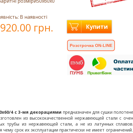
баритні розміри
50x60x0
явність: В наявності
920.00 грн.
Купити
Розстрочка ON-LINE
0х60/4 с 3-мя декорациями
предназначен для сушки полотене
Изготовлен из высококачественной нержавеющей стали с очен
ых трубы из нержавеющей стали, а не из латунных сплаво
 чему срок их эксплуатации практически не имеет ограничений.