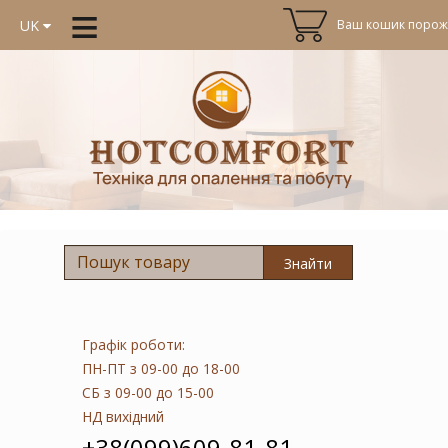
≡
Ваш кошик порожн
UK
Знайти
Графік роботи:
ПН-ПТ
з 09-00 до 18-00
СБ
з 09-00 до 15-00
НД
вихідний
+38(099)609-81-81