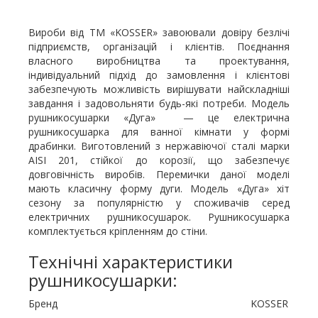
Вироби від ТМ «KOSSER» завоювали довіру безлічі
підприємств, організацій і клієнтів. Поєднання
власного виробництва та проектування,
індивідуальний підхід до замовлення і клієнтові
забезпечують можливість вирішувати найскладніші
завдання і задовольняти будь-які потреби. Модель
рушникосушарки «Дуга» — це електрична
рушникосушарка для ванної кімнати у формі
драбинки. Виготовлений з нержавіючої сталі марки
AISI 201, стійкої до корозії, що забезпечує
довговічність виробів. Перемички даної моделі
мають класичну форму дуги. Модель «Дуга» хіт
сезону за популярністю у споживачів серед
електричних рушникосушарок. Рушникосушарка
комплектується кріпленням до стіни.
Технічні характеристики
рушникосушарки:
Бренд KOSSER