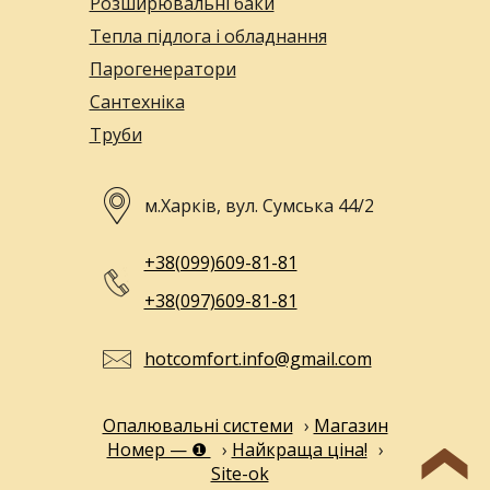
Розширювальні баки
Тепла підлога і обладнання
Парогенератори
Сантехніка
Труби
м.Харків, вул. Сумська 44/2
+38(099)609-81-81
+38(097)609-81-81
hotcomfort.info@gmail.com
Опалювальні системи
›
Магазин
Номер — ❶
›
Найкраща ціна!
›
Site-ok