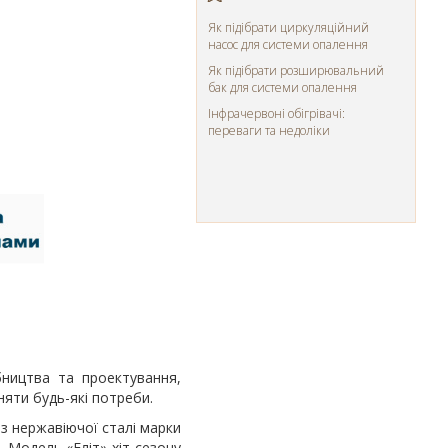
Як підібрати циркуляційний
насос для системи опалення
Як підібрати розширювальний
бак для системи опалення
Інфрачервоні обігрівачі:
переваги та недоліки
бництва та проектування,
няти будь-які потреби.
з нержавіючої сталі марки
. Модель «Еліт» хіт сезону