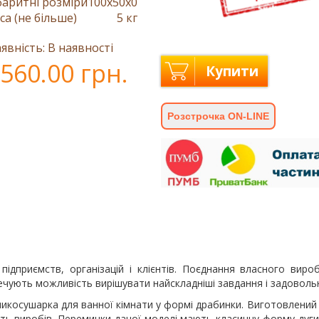
баритні розміри
100x50x0
са (не більше)
5 кг
явність: В наявності
560.00 грн.
Купити
Розстрочка ON-LINE
ідприємств, організацій і клієнтів. Поєднання власного виро
зпечують можливість вирішувати найскладніші завдання і задоволь
косушарка для ванної кімнати у формі драбинки. Виготовлений 
ність виробів. Перемички даної моделі мають класичну форму дуги