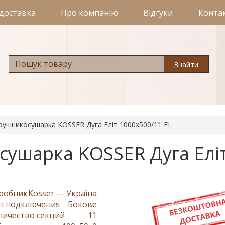
 доставка
Про компанію
Відгуки
Конта
Знайти
рушникосушарка KOSSER Дуга Еліт 1000х500/11 EL
ушарка KOSSER Дуга Елі
робник
Kosser — Україна
п подключения
Бокове
личество секций
11