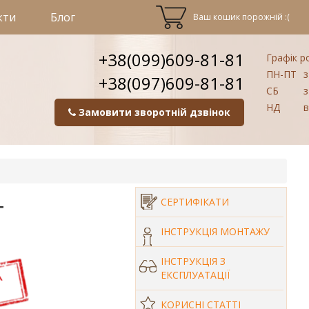
кти
Блог
Ваш кошик порожній :(
+38(099)609-81-81
Графік р
ПН-ПТ
з
+38(097)609-81-81
СБ
з
НД
в
Замовити зворотній дзвінок
т
СЕРТИФІКАТИ
ІНСТРУКЦІЯ МОНТАЖУ
ІНСТРУКЦІЯ З
ЕКСПЛУАТАЦІЇ
КОРИСНІ СТАТТІ