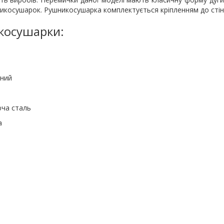
никосушарок. Рушникосушарка комплектується кріпленням до стін
косушарки:
й
таль
а