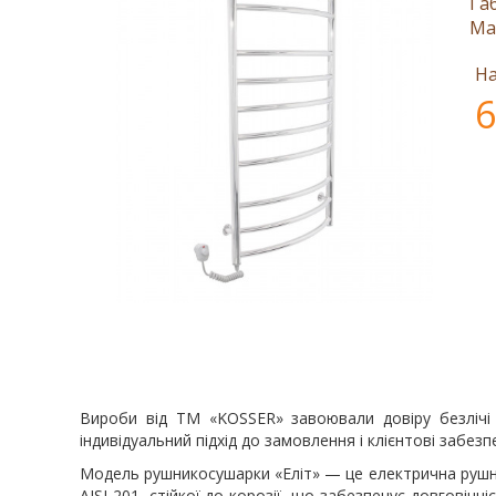
Га
Ма
На
6
Вироби від ТМ «KOSSER» завоювали довіру безлічі п
індивідуальний підхід до замовлення і клієнтові забе
Модель рушникосушарки «Еліт» — це електрична рушни
AISI 201, стійкої до корозії, що забезпечує довговіч