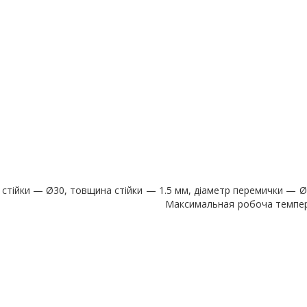
 кг
ина стійки — 1.5 мм, діаметр перемички — Ø20, 
робоча температура 50-60 °