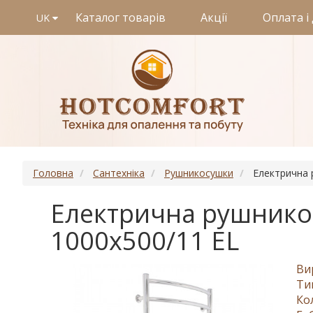
Каталог товарів
Акції
Оплата і
UK
Головна
Сантехніка
Рушникосушки
Електрична 
Електрична рушникос
1000х500/11 EL
Ви
Ти
Ко