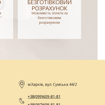
О
БЕЗГОТІВКОВИЙ
РОЗРАХУНОК
і
Можливість оплати за
"
безготівковим
розрахунком
м.Харків, вул. Сумська 44/2
+38(099)609-81-81
+38(097)609-81-81