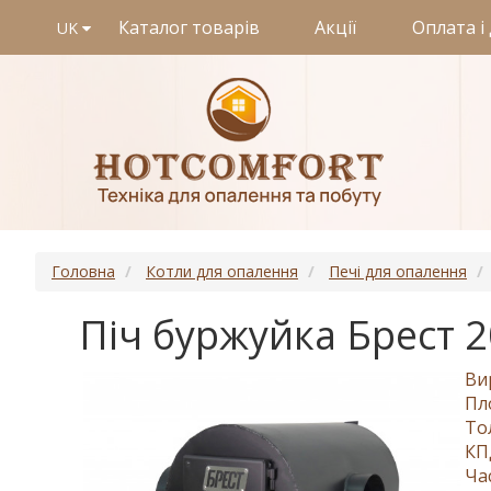
Каталог товарів
Акції
Оплата і
UK
Головна
Котли для опалення
Печі для опалення
Піч буржуйка Брест 2
Ви
Пл
То
КП
Ча