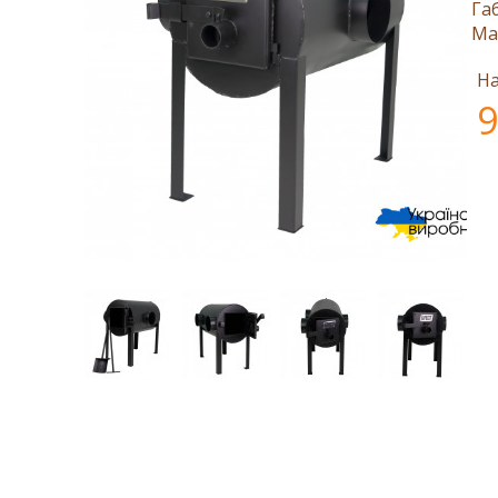
Га
Ма
На
9