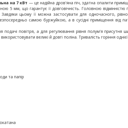
ьна на 7 кВт
— це надійна дров'яна піч, здатна опалити приміщ
ою 5 мм, що гарантує її довговічність. Головною відмінністю п
. Завдяки цьому її можна застосувати для одночасного, рівно
зпосередньо самою буржуйкою, а в сусідні приміщення від па
 подачі повітря, а для регулювання рівня полум'я присутня шиб
використовувати великі й довгі поліна. Тривалість горіння однієї
и та папір
окатана