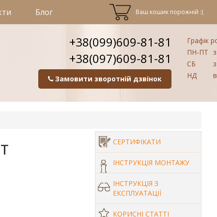
кти
Блог
Ваш кошик порожній :(
+38(099)609-81-81
Графік р
ПН-ПТ
з
+38(097)609-81-81
СБ
з
НД
в
Замовити зворотній дзвінок
т
СЕРТИФІКАТИ
ІНСТРУКЦІЯ МОНТАЖУ
ІНСТРУКЦІЯ З
ЕКСПЛУАТАЦІЇ
КОРИСНІ СТАТТІ