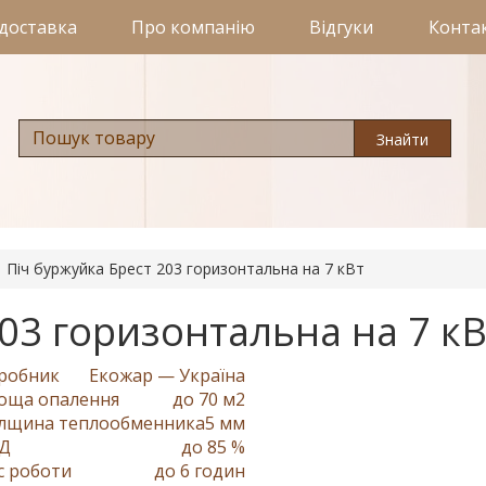
 доставка
Про компанію
Відгуки
Конта
Знайти
Піч буржуйка Брест 203 горизонтальна на 7 кВт
03 горизонтальна на 7 кВ
робник
Екожар — Україна
оща опалення
до 70 м2
лщина теплообменника
5 мм
Д
до 85 %
с роботи
до 6 годин