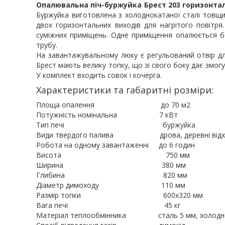
Опалювальна піч-буржуйка Брест 203 горизонтал
Буржуйка виготовлена з холоднокатаної сталі товщин
двох горизонтальних виходів для нагрітого повітря
суміжних приміщень. Одне приміщення опалюється бе
трубу.
На завантажувальному люку є регульований отвір для
Брест мають велику топку, що зі свого боку дає змогу 
У комплект входить совок і кочерга.
Характеристики та габаритні розміри:
Площа опалення до 70 м2
Потужність номінальна 7 кВт
Тип печі буржуйка
Види твердого палива дрова, деревні відход
Робота на одному завантаженні до 6 годин
Висота 750 мм
Ширина 380 мм
Глибина 820 мм
Діаметр димоходу 110 мм
Размір топки 600х320 мм
Вага печі 45 кг
Матеріал теплообмінника сталь 5 мм, холодн