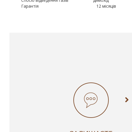
Спосіб відведення газів димохід
Гарантія 12 місяців