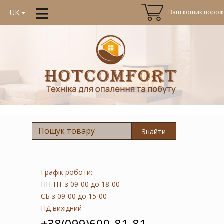
≡
Ваш кошик порожн
UK
Знайти
Графік роботи:
ПН-ПТ
з 09-00 до 18-00
СБ
з 09-00 до 15-00
НД
вихідний
+38(099)609-81-81