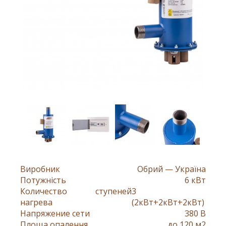
Виробник
Обрий — Україна
Потужність
6 кВт
Количество ступеней
3
нагрева
(2кВт+2кВт+2кВт)
Напряжение сети
380 В
Площа опалення
до 120 м2