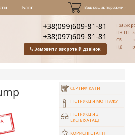
кти
Блог
Ваш кошик порожній :(
+38(099)609-81-81
Графік р
ПН-ПТ
з
+38(097)609-81-81
СБ
з
НД
в
Замовити зворотній дзвінок
Pump
СЕРТИФІКАТИ
ІНСТРУКЦІЯ МОНТАЖУ
ІНСТРУКЦІЯ З
ЕКСПЛУАТАЦІЇ
КОРИСНІ СТАТТІ