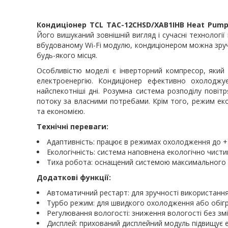
Кондиціонер TCL TAC-12CHSD/XAB1IHB Heat Pump I
Його вишуканий зовнішній вигляд і сучасні технологі
вбудованому Wi-Fi модулю, кондиціонером можна зруч
будь-якого місця.
Особливістю моделі є інверторний компресор, який 
електроенергію. Кондиціонер ефективно охолоджу
найспекотніші дні. Розумна система розподілу пові
потоку за власними потребами. Крім того, режим еко
та економією.
Технічні переваги:
Адаптивність: працює в режимах охолодження до +53
Екологічність: система наповнена екологічно чист
Тиха робота: оснащений системою максимального ш
Додаткові функції:
Автоматичний рестарт: для зручності використання
Турбо режим: для швидкого охолодження або обігр
Регулювання вологості: зниження вологості без зм
Дисплей: прихований дисплейний модуль підвищує е