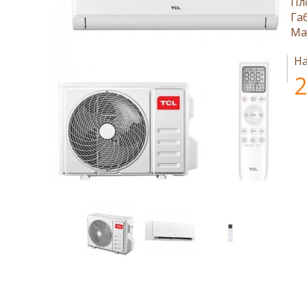
Пл
Га
Ма
На
2