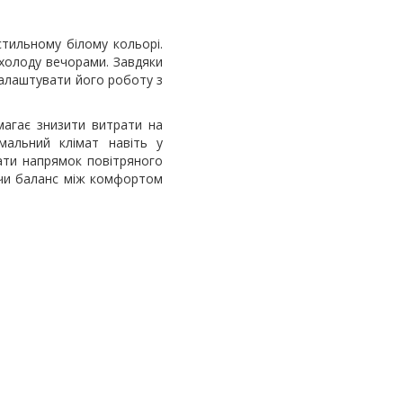
 стильному білому кольорі.
охолоду вечорами. Завдяки
налаштувати його роботу з
магає знизити витрати на
мальний клімат навіть у
ати напрямок повітряного
уючи баланс між комфортом