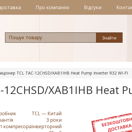
 доставка
Про компанію
Відгуки
Конта
Знайти
иціонер TCL TAC-12CHSD/XAB1IHB Heat Pump Inverter R32 WI-FI
C-12CHSD/XAB1IHB Heat 
робник
TCL — Китай
рантія
3 роки
п компресора
інверторний