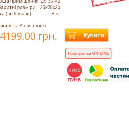
оща приміщення
до 35 м2
баритні розміри
25x78x20
са (не більше)
8 кг
явність: В наявності
4199.00 грн.
Купити
Розстрочка ON-LINE