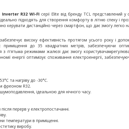
nverter R32 WI-FI
серії Elite від бренду TCL представлений у
ї ідеально підходять для створення комфорту в літню спеку і пр
но керувати дистанційно через смартфон, що дає змогу легко 
забезпечує високу ефективність протягом усього року і допо
є приміщення до 35 квадратних метрів, забезпечуючи опти
тря з п'ятьма режимами жалюзі дає змогу користувачамрегулюв
номії енергії оптимізує споживання електроенергії, забезпеч
°С та нагріву до -30°С.
им фреоном R32.
умоподавлення, ідеальною для нічного часу.
 після перерв у електропостачанні.
іву.
іни температури в приміщенні.
стетику виробу.