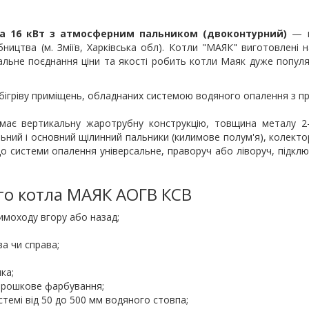
на 16 кВт з атмосферним пальником
(двоконтурний)
— це
бництва (м. Зміїв, Харківська обл). Котли "МАЯК" виготовлені 
альне поєднання ціни та якості робить котли Маяк дуже популя
обігріву приміщень, обладнаних системою водяного опалення з
має вертикальну жаротрубну конструкцію, товщина металу 2-
пальний і основний щілинний пальники (килимове полум'я), колек
до системи опалення універсальне, праворуч або ліворуч, підк
ого котла МАЯК АОГВ КСВ
имоходу вгору або назад;
а чи справа;
ка;
порошкове фарбування;
истемі від 50 до 500 мм водяного стовпа;