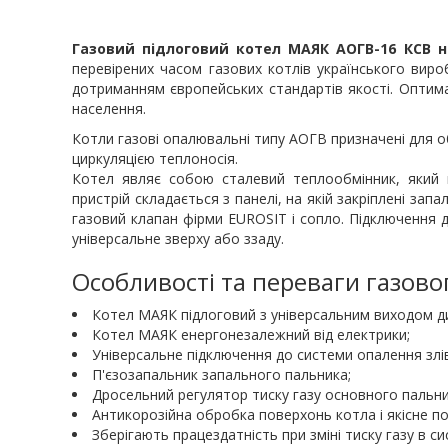
Газовий підлоговий котел МАЯК АОГВ-16 КСВ 
перевірених часом газових котлів українського виро
дотриманням європейських стандартів якості. Оптим
населення.
Котли газові опалювальні типу АОГВ призначені для 
циркуляцією теплоносія.
Котел являє собою сталевий теплообмінник, який 
пристрій складається з панелі, на якій закріплені за
газовий клапан фірми EUROSIT і сопло. Підключення 
універсальне зверху або ззаду.
Особливості та переваги газов
Котел МАЯК підлоговий з універсальним виходом д
Котел МАЯК енергонезалежний від електрики;
Універсальне підключення до системи опалення злів
П'єзозапальник запального пальника;
Дросельний регулятор тиску газу основного пальни
Антикорозійна обробка поверхонь котла і якісне 
Зберігають працездатність при зміні тиску газу в с