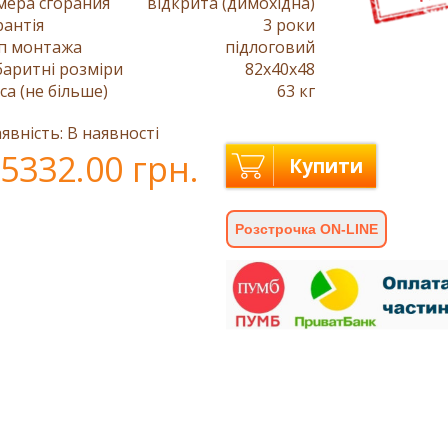
мера сгорания
відкрита (димохідна)
рантія
3 роки
п монтажа
підлоговий
баритні розміри
82x40x48
са (не більше)
63 кг
явність: В наявності
5332.00 грн.
Купити
Розстрочка ON-LINE