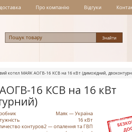
 доставка
Про компанію
Відгуки
Конта
Знайти
вий котел МАЯК АОГВ-16 КСВ на 16 кВт (димохідний, двоконтурн
АОГВ-16 КСВ на 16 кВт
турний)
робник
Маяк — Україна
тужність
16 кВт
личество контуров
2 — опалення та ГВП