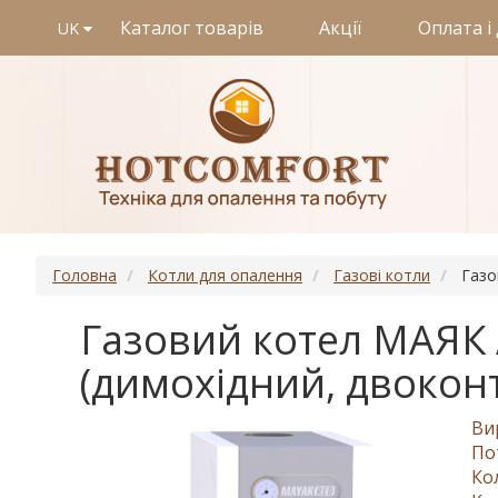
Каталог товарів
Акції
Оплата і
UK
Головна
Котли для опалення
Газові котли
Газо
Газовий котел МАЯК 
(димохідний, двокон
Ви
По
Ко