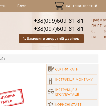
кти
Блог
Ваш кошик порожній :(
+38(099)609-81-81
Графік р
ПН-ПТ
з
+38(097)609-81-81
СБ
з
НД
в
Замовити зворотній дзвінок
ий)
СЕРТИФІКАТИ
ІНСТРУКЦІЯ МОНТАЖУ
ІНСТРУКЦІЯ З
ЕКСПЛУАТАЦІЇ
КОРИСНІ СТАТТІ