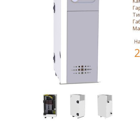
Ка
Га
Ти
Га
Ма
На
2