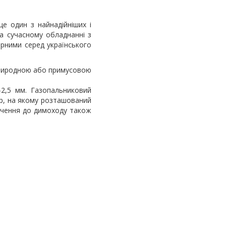
 один з найнадійніших і
на сучасному обладнанні з
рними серед українського
 природною або примусовою
2,5 мм. Газопальниковий
тор, на якому розташований
лючення до димоходу також