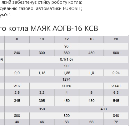
 який забезпечує стійку роботу котла;
тосуванню газової автоматики EUROSIT;
м'я".
ого котла МАЯК АОГВ-16 КСВ