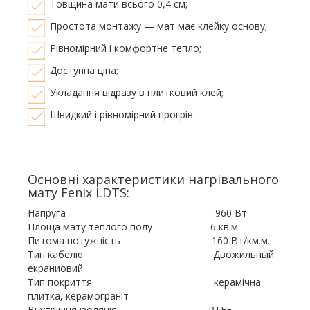
Товщина мати всього 0,4 см;
Простота монтажу — мат має клейку основу;
Рівномірний і комфортне тепло;
Доступна ціна;
Укладання відразу в плитковий клей;
Швидкий і рівномірний прогрів.
Основні характеристики нагрівального
мату Fenix LDTS:
Напруга 960 Вт
Площа мату теплого полу 6 кв.м
Питома потужність 160 Вт/км.м.
Тип кабелю Двожильный
екраниовий
Тип покриття керамічна
плитка, керамограніт
Внутрішня ізоляція PTFE