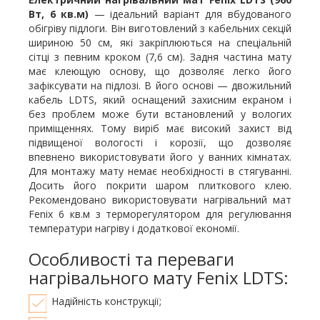
Вт, 6 кв.м)
— ідеальний варіант для вбудованого
обігріву підлоги. Він виготовлений з кабельних секцій
шириною 50 см, які закріплюються на спеціальній
сітці з певним кроком (7,6 см). Задня частина мату
має клеющую основу, що дозволяє легко його
зафіксувати на підлозі. В його основі — двожильний
кабель LDTS, який оснащений захисним екраном і
без проблем може бути встановлений у вологих
приміщеннях. Тому виріб має високий захист від
підвищеної вологості і корозії, що дозволяє
впевнено використовувати його у ванних кімнатах.
Для монтажу мату немає необхідності в стягуванні.
Досить його покрити шаром плиткового клею.
Рекомендовано використовувати нагрівальний мат
Fenix ​​6 кв.м з терморегулятором для регулювання
температури нагріву і додаткової економії.
Особливості та переваги
нагрівального мату Fenix LDTS:
Надійність конструкції;