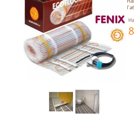
На
Га
На
8