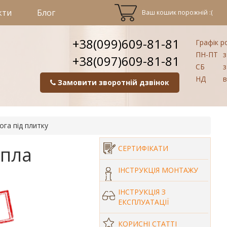
кти
Блог
Ваш кошик порожній :(
+38(099)609-81-81
Графік р
ПН-ПТ
з
+38(097)609-81-81
СБ
з
НД
в
Замовити зворотній дзвінок
ога під плитку
епла
СЕРТИФІКАТИ
ІНСТРУКЦІЯ МОНТАЖУ
ІНСТРУКЦІЯ З
ЕКСПЛУАТАЦІЇ
КОРИСНІ СТАТТІ