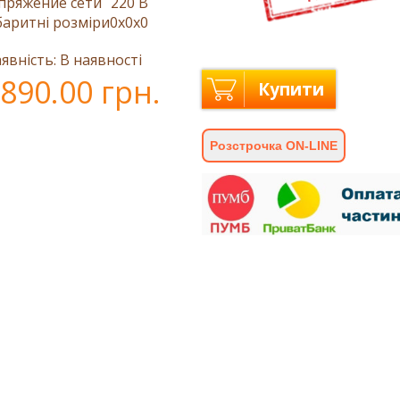
пряжение сети
220 В
баритні розміри
0x0x0
явність: В наявності
890.00 грн.
Купити
Розстрочка ON-LINE