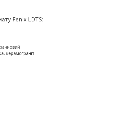
ату Fenix LDTS:
иовий
рамограніт