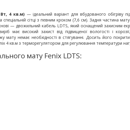
Вт, 4 кв.м)
— ідеальний варіант для вбудованого обігріву пі
а спеціальній сітці з певним кроком (7,6 см). Задня частина ма
 основі — двожильний кабель LDTS, який оснащений захисним е
иріб має високий захист від підвищеної вологості і корозі
жу мату немає необхідності в стягуванні. Досить його покрит
 ​​4 кв.м з терморегулятором для регулювання температури нагрі
ального мату Fenix LDTS: