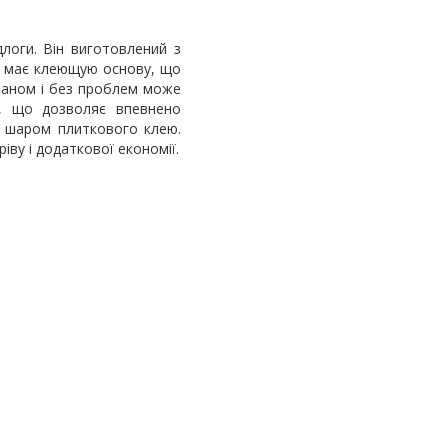
длоги. Він виготовлений з
ту має клеющую основу, що
краном і без проблем може
ї, що дозволяє впевнено
и шаром плиткового клею.
ву і додаткової економії.