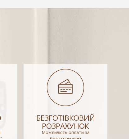
О
БЕЗГОТІВКОВИЙ
РОЗРАХУНОК
і
Можливість оплати за
"
безготівковим