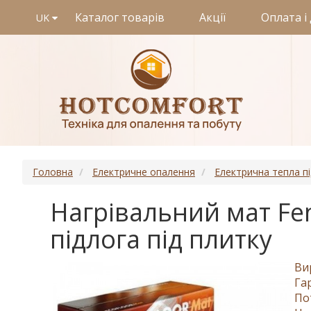
Каталог товарів
Акції
Оплата і
UK
Головна
Електричне опалення
Електрична тепла п
Нагрівальний мат Feni
підлога під плитку
Ви
Га
По