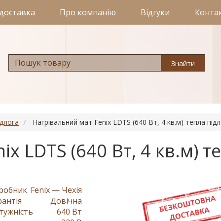
 доставка
Про компанію
Відгуки
Конта
Знайти
ідлога
Нагрівальний мат Fenix LDTS (640 Вт, 4 кв.м) тепла підл
x LDTS (640 Вт, 4 кв.м) т
робник
Fenix — Чехія
рантія
Довічна
тужність
640 Вт