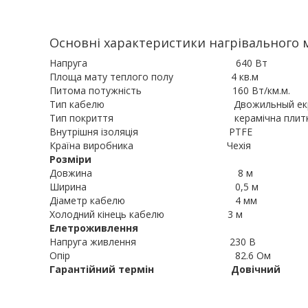
Основні характеристики нагрівального м
Напруга 640 Вт
Площа мату теплого полу 4 кв.м
Питома потужність 160 Вт/км.м.
Тип кабелю Двожильный екран
Тип покриття керамічна плитка, ке
Внутрішня ізоляція PTFE
Країна виробника Чехія
Розміри
Довжина 8 м
Ширина 0,5 м
Діаметр кабелю 4 мм
Холодний кінець кабелю 3 м
Елетроживлення
Напруга живлення 230 В
Опір 82.6 Ом
Гарантійний термін Довічний