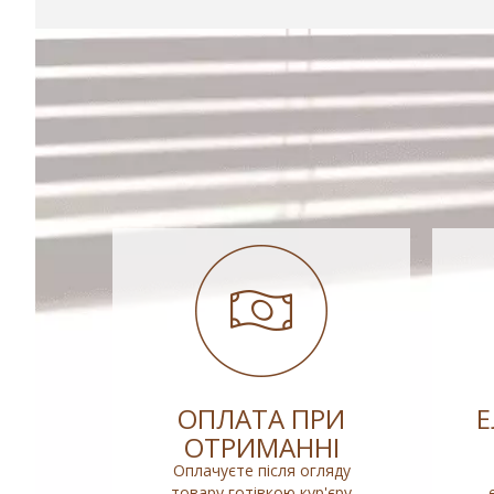
ОПЛАТА ПРИ
ОТРИМАННІ
Оплачуєте після огляду
товару готівкою кур'єру