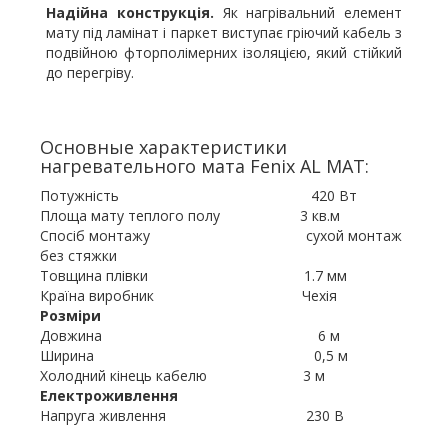
Надійна конструкція.
Як нагрівальний елемент
мату під ламінат і паркет виступає гріючий кабель з
подвійною фторполімерних ізоляцією, який стійкий
до перегріву.
Основные характеристики
нагревательного мата Fenix AL MAT:
Потужність 420 Вт
Площа мату теплого полу 3 кв.м
Спосіб монтажу сухой монтаж
без стяжки
Товщина плівки 1.7 мм
Країна виробник Чехія
Розміри
Довжина 6 м
Ширина 0,5 м
Холодний кінець кабелю 3 м
Електроживлення
Напруга живлення 230 В