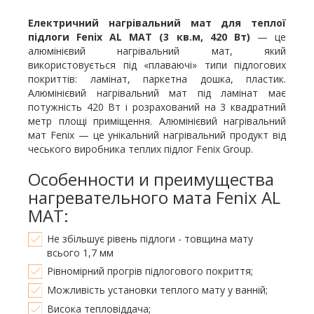
Електричний нагрівальний мат для теплої
підлоги Fenix AL MAT (
3 кв.м, 420 Вт
)
— це
алюмінієвий нагрівальний мат, який
використовується під «плаваючі» типи підлогових
покриттів: ламінат, паркетна дошка, пластик.
Алюмінієвий нагрівальний мат під ламінат має
потужність 420 Вт і розрахований на 3 квадратний
метр площі приміщення. Алюмінієвий нагрівальний
мат Fenix — це унікальний нагрівальний продукт від
чеського виробника теплих підлог Fenix Group.
Особенности и преимущества
нагревательного мата Fenix AL
MAT:
Не збільшує рівень підлоги - товщина мату
всього 1,7 мм
Рівномірний прогрів підлогового покриття;
Можливість установки теплого мату у ванній;
Висока тепловіддача;