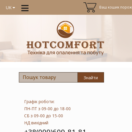
≡
Ваш кошик порожн
UK
Знайти
Графік роботи:
ПН-ПТ
з 09-00 до 18-00
СБ
з 09-00 до 15-00
НД
вихідний
+38(099)609-81-81