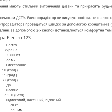
ення мають стильний витончений дизайн та прикрасять будь-як
 вимогам ДСТУ. Електрорадіатор не висушує повітря, не спалює к
лектрорадіатора провадиться швидко за допомогою кронштейнів (у
авлінні, за допомогою 2-х кнопок встановлюється комфортна тем
ра Electro 12S:
tro
аїна
0 Вт
 м2
ронне
 (град.)
 (град.)
 (град.)
Да
Плавне
0 (Вт/ч)
 настінний, підвісний
кг
 мм