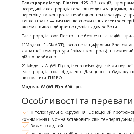
Електрорадіатор Electro 12S
(12 секцій, програм
всередині електрорадіатора знаходиться
рідина, я
перегріву та контролю необхідної температури у пр
тепловтрати — тим менше споживання електроенергії.
автоматично підбирає потужність для роботи.
Електрорадіатори Electro – це безпечні та надійні при
1)Модель S (SMART), оснащена цифровим блоком ав
кімнатної температури (клімат-контроль) + тижневи
дійсно необхідно.
2) Модель W (WI-FI) наділена всіма функціями першо
електрорадіатора віддалено. Для цього в будинку по
автоматики TURBO.
Модель W (WI-FI) + 600 грн.
Особливості та переваги 
Інтелектуальне керування. Оснащений програмов
кожній кімнаті можна встановити свій температурний 
Захист від дітей;
Антифриз (не потрібно нагрівати попередньо раді