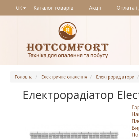
Каталог товарів
Акції
Оплата і
UK
Головна
Електричне опалення
Електрорадіатори
Електрорадіатор Elec
Га
На
Пл
Ви
По