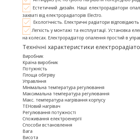
Естетичний дизайн. Наші електрорадіатори опал
захваті від електрорадіаторів Electro.
Екологічність. Електричні радіатори відповідають
Легкість у монтажі та експлуатації. Установка е
на колесах. Електрорадіатор опалення простий в упр
Технічні характеристики електрорадіато
Виробник Elec
Країна виробник Укр
Потужність 130
Площа обігріву 22
Управління Елект
Мінімальна температура регулювання 5.0
Максимальна температура регулювання 35
Макс. температура нагрівання корпусу 72
ТЕНовий нагрівач 
Регулювання потужності 
Споживання електроенергії 630.
Способи встановлення Підлоговий,
Вага 20 
Висота 560