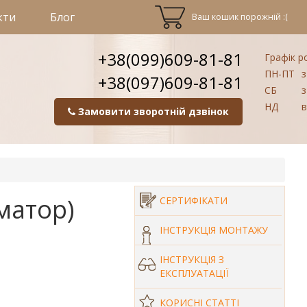
кти
Блог
Ваш кошик порожній :(
+38(099)609-81-81
Графік р
ПН-ПТ
з
+38(097)609-81-81
СБ
з
НД
в
Замовити зворотній дзвінок
аматор)
СЕРТИФІКАТИ
ІНСТРУКЦІЯ МОНТАЖУ
ІНСТРУКЦІЯ З
ЕКСПЛУАТАЦІЇ
КОРИСНІ СТАТТІ