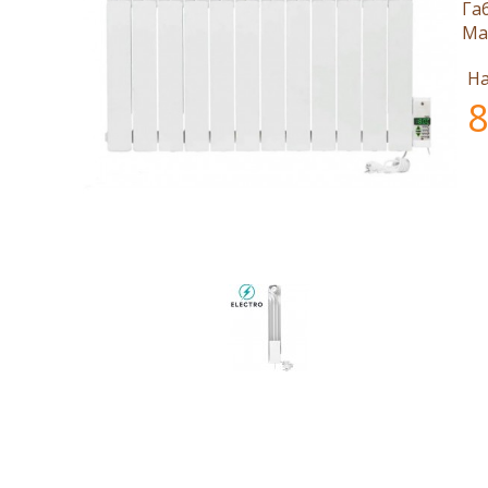
Га
Ма
На
8