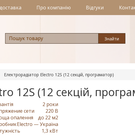
 доставка
Про компанію
Відгуки
Конта
Знайти
Електрорадіатор Electro 12S (12 секцій, програматор)
tro 12S (12 секцій, прогр
рантія
2 роки
пряжение сети
220 В
оща опалення
до 22 м2
робник
Electro — Україна
тужність
1,3 кВт