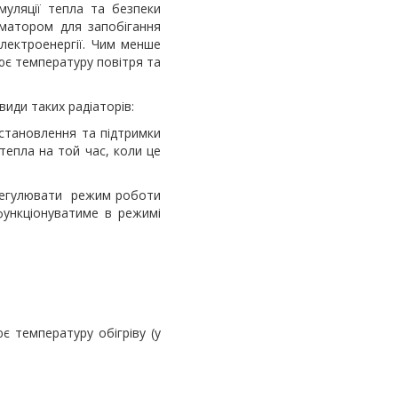
муляції тепла та безпеки
матором для запобігання
лектроенергії. Чим менше
ює температуру повітря та
види таких радіаторів:
тановлення та підтримки
епла на той час, коли це
а регулювати режим роботи
 функціонуватиме в режимі
 температуру обігріву (у