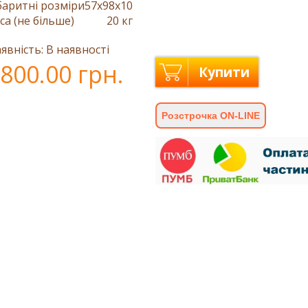
баритні розміри
57x98x10
са (не більше)
20 кг
явність: В наявності
800.00 грн.
Купити
Розстрочка ON-LINE