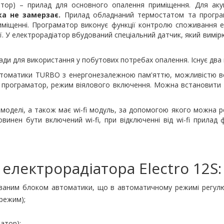
атор) – прилад для основного опалення приміщення. Для аку
ка не замерзає.
Прилад обладнаний термостатом та програ
иміщенні. Програматор виконує функції контролю споживання е
 У електрорадіатор вбудований спеціальний датчик, який вимір
лади для використання у побутових потребах опалення. Існує два 
томатики TURBO з енергонезалежною пам'яттю, можливістю вс
й програматор, режим віялового включення. Можна встановити т
ї моделі, а також має wi-fi модуль, за допомогою якого можн
винен бути включений wi-fi, при відключенні від wi-fi прилад
електрорадіатора Electro 12S:
аним блоком автоматики, що в автоматичному режимі регулює
режим);
атор);