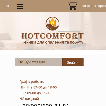
≡
Ваш кошик порожн
UK
Знайти
Графік роботи:
ПН-ПТ
з 09-00 до 18-00
СБ
з 09-00 до 15-00
НД
вихідний
+38(099)609-81-81