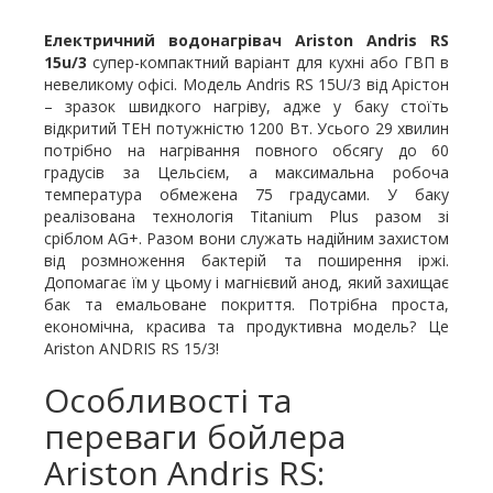
Електричний водонагрівач Ariston
Andris RS
15u/3
супер-компактний варіант для кухні або ГВП в
невеликому офісі. Модель Andris RS 15U/3 від Арістон
– зразок швидкого нагріву, адже у баку стоїть
відкритий ТЕН потужністю 1200 Вт. Усього 29 хвилин
потрібно на нагрівання повного обсягу до 60
градусів за Цельсієм, а максимальна робоча
температура обмежена 75 градусами. У баку
реалізована технологія Titanium Plus разом зі
сріблом AG+. Разом вони служать надійним захистом
від розмноження бактерій та поширення іржі.
Допомагає їм у цьому і магнієвий анод, який захищає
бак та емальоване покриття. Потрібна проста,
економічна, красива та продуктивна модель? Це
Ariston ANDRIS RS 15/3!
Особливості та
переваги бойлера
Ariston Andris RS: