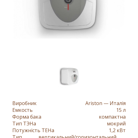
Виробник
Ariston — Италія
Емкость
15 л
Форма бака
компактна
Тип ТЭНа
мокрий
Потужність ТЕНа
1,2 кВт
Тип
вертикальний/горизонтальний