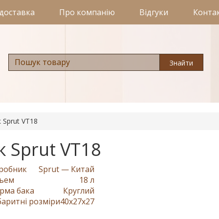
 доставка
Про компанію
Відгуки
Конта
Знайти
 Sprut VT18
 Sprut VT18
робник
Sprut — Китай
ъем
18 л
рма бака
Круглий
баритні розміри
40x27x27