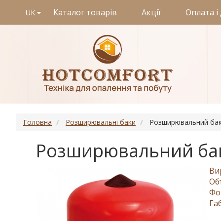
Каталог товарів
Акції
Оплата і
UK
Головна
Розширювальні баки
Розширювальний бак
Розширювальний бак
Ви
Об
Фо
Га