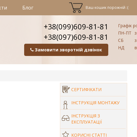
кти
Блог
Ваш кошик порожній :(
+38(099)609-81-81
Графік р
ПН-ПТ
з
+38(097)609-81-81
СБ
з
НД
в
Замовити зворотній дзвінок
СЕРТИФІКАТИ
ІНСТРУКЦІЯ МОНТАЖУ
ІНСТРУКЦІЯ З
ЕКСПЛУАТАЦІЇ
КОРИСНІ СТАТТІ